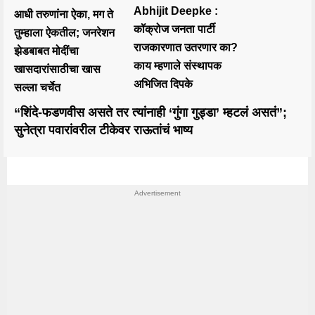
Abhijit Deepke :
आधी तरुणांना ऐका, मग ते
कॉक्रोज जनता पार्टी
तुम्हाला ऐकतील; जनरेशन
राजकारणात उतरणार का?
झेडबाबत मोदींचा
काय म्हणाले संस्थापक
खासदारांसाठीचा खास
अभिजित दिपके
सल्ला चर्चेत
“शिंदे-फडणवीस असते तर त्यांनाही ‘गुंगा गुड्डा’ म्हटलं असतं”;
सुनेत्रा पवारांवरील टीकेवर राऊतांचं भाष्य