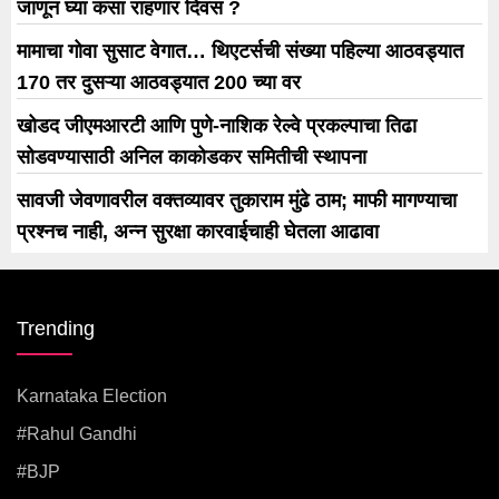
जाणून घ्या कसा राहणार दिवस ?
मामाचा गोवा सुसाट वेगात… थिएटर्सची संख्या पहिल्या आठवड्यात
170 तर दुसऱ्या आठवड्यात 200 च्या वर
खोडद जीएमआरटी आणि पुणे-नाशिक रेल्वे प्रकल्पाचा तिढा
सोडवण्यासाठी अनिल काकोडकर समितीची स्थापना
सावजी जेवणावरील वक्तव्यावर तुकाराम मुंढे ठाम; माफी मागण्याचा
प्रश्नच नाही, अन्न सुरक्षा कारवाईचाही घेतला आढावा
Trending
Karnataka Election
#rahul Gandhi
#BJP