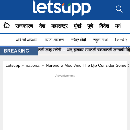
राजकारण
देश
महाराष्ट्र
मुंबई
पुणे
विदेश
मनोरंज
ओबीसी आरक्षण
मराठा आरक्षण
नरेंद्र मोदी
राहुल गांधी
LetsUpp 
atGPT ला सांगितली लव्ह स्टोरी… अन् हातावर उमटली स्वप्नातली लग्नाची मेहेंदी…
•
BREAKING
Letsupp
»
national
»
Narendra Modi And The Bjp Consider Some O