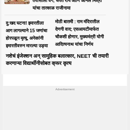
तपासाला वेग; चंपत राय आणि अनिल मिश्रा
यांचा तात्काळ राजीनामा
मोठी बातमी : राम मंदिरातील
दु:खद घटना! इमारतीला
देणगी वाद; एसआयटीमार्फत
आग लागल्याने 15 जणांचा
चौकशी होणार, मुख्यमंत्री योगी
होरपळून मृत्यू, अनेकांनी
आदित्यनाथ यांचा निर्णय
इमारतीवरुन मारल्या उड्या
नशेचं इंजेक्शन अन् सामुहिक बलात्कार, NEET ची तयारी
करणाऱ्या विद्यार्थीनीसोबत क्रूर कृत्य