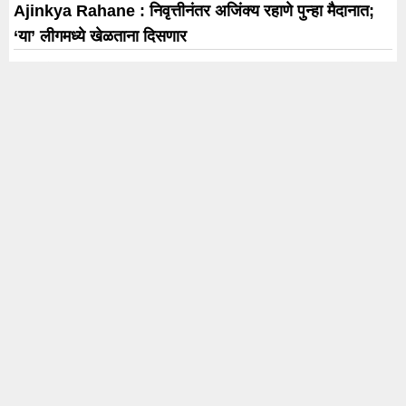
Ajinkya Rahane : निवृत्तीनंतर अजिंक्य रहाणे पुन्हा मैदानात;
‘या’ लीगमध्ये खेळताना दिसणार
357 मेट्रिक टनचा बफार स्टॉक खुला ; आ. खताळांच्या सूचनेनंतर
कृषी विभागाने केले नियोजन
‘जिगीषा नाट्यसहवास’चे आयोजन; प्रसिद्ध अभिनेत्री रत्ना पाठक
शाह यांच्या हस्ते होणार महोत्सवाचे उद्घाटन
“मी तुमच्यासोबत आहे, चिंता करू नका”; फुटीर खासदारांना मोदींनी
दिला धीर
Trending
Karnataka Election
#rahul Gandhi