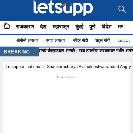
राजकारण
देश
महाराष्ट्र
मुंबई
पुणे
विदेश
मनोरंज
ओबीसी आरक्षण
मराठा आरक्षण
नरेंद्र मोदी
राहुल गांधी
LetsUpp 
कुंभमेळ्यासाठी गुजरातचे कंत्राटदार आणले ; राज ठाकरेंचा सरकारवर गंभीर आरोप
•
BREAKING
Letsupp
»
national
»
Shankaracharya Avimukteshwaranand Angr