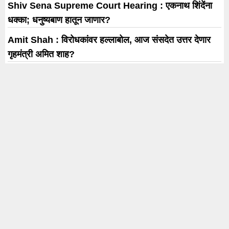
Shiv Sena Supreme Court Hearing : एकनाथ शिंदेंना
धक्का; धनुष्यबाण हातून जाणार?
Amit Shah : विरोधकांवर हल्लाबोल, आज संसदेत उत्तर देणार
गृहमंत्री अमित शाह?
Maharashtra Weather : पुणे, सातारासह ‘या’ जिल्ह्यात आज
मुसळधार पाऊस; जाणून घ्या हवामान अंदाज
6 August Horoscope : ‘या’ 5 राशींसाठी आज होणार लाभ;
जाणून घ्या कसा राहणार दिवस ?
मामाचा गोवा सुसाट वेगात… थिएटर्सची संख्या पहिल्या आठवड्यात
170 तर दुसऱ्या आठवड्यात 200 च्या वर
Trending