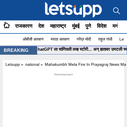
राजकारण
देश
महाराष्ट्र
मुंबई
पुणे
विदेश
मनोरंज
ओबीसी आरक्षण
मराठा आरक्षण
नरेंद्र मोदी
राहुल गांधी
Lets
मुंबईच्या पोरीनं ChatGPT ला सांगितली लव्ह स्टोरी… अन् हातावर उमटली स्वप्नातली
BREAKING
Letsupp
»
national
»
Mahakumbh Mela Fire In Prayagraj News Ma