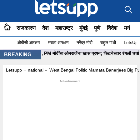
राजकारण
देश
महाराष्ट्र
मुंबई
पुणे
विदेश
मनोरंज
ओबीसी आरक्षण
मराठा आरक्षण
नरेंद्र मोदी
राहुल गांधी
LetsUpp 
 सुरू आहे ना?”, PM मोदींचा ओमराजेंना खास प्रश्न; फिटनेसवर रंगली चर्चा
•
‘मल
BREAKING
Letsupp
»
national
»
West Bengal Politic Mamata Banerjees Big P