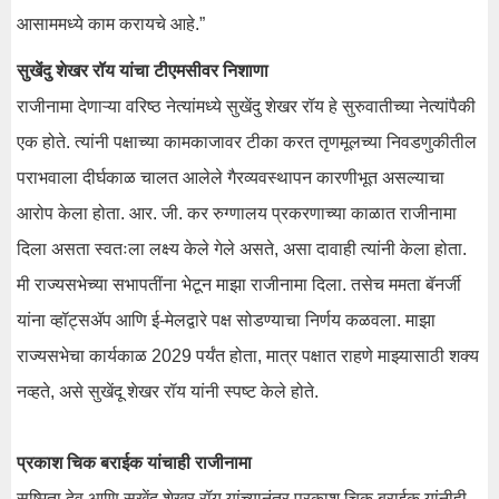
आसाममध्ये काम करायचे आहे.”
सुखेंदु शेखर रॉय यांचा टीएमसीवर निशाणा
राजीनामा देणाऱ्या वरिष्ठ नेत्यांमध्ये सुखेंदु शेखर रॉय हे सुरुवातीच्या नेत्यांपैकी
एक होते. त्यांनी पक्षाच्या कामकाजावर टीका करत तृणमूलच्या निवडणुकीतील
पराभवाला दीर्घकाळ चालत आलेले गैरव्यवस्थापन कारणीभूत असल्याचा
आरोप केला होता. आर. जी. कर रुग्णालय प्रकरणाच्या काळात राजीनामा
दिला असता स्वतःला लक्ष्य केले गेले असते, असा दावाही त्यांनी केला होता.
मी राज्यसभेच्या सभापतींना भेटून माझा राजीनामा दिला. तसेच ममता बॅनर्जी
यांना व्हॉट्सॲप आणि ई-मेलद्वारे पक्ष सोडण्याचा निर्णय कळवला. माझा
राज्यसभेचा कार्यकाळ 2029 पर्यंत होता, मात्र पक्षात राहणे माझ्यासाठी शक्य
नव्हते, असे सुखेंदू शेखर रॉय यांनी स्पष्ट केले होते.
प्रकाश चिक बराईक यांचाही राजीनामा
सुष्मिता देव आणि सुखेंदु शेखर रॉय यांच्यानंतर प्रकाश चिक बराईक यांनीही