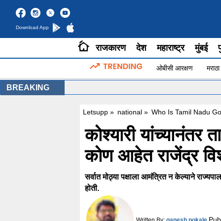
Download App
राजकारण
देश
महाराष्ट्र
मुंबई
प
ओबीसी आरक्षण
मराठा
BREAKING
Letsupp
»
national
»
Who Is Tamil Nadu Go
कोश्यारी यांच्यानंतर त
कोण आहेत राजेंद्र वि
सर्वात मोठ्या पक्षाला आमंत्रित न केल्याने राज
होती.
Pub
Written By:
ganesh pokale