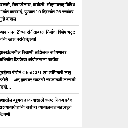
खडकी, शिवाजीनगर, वाघोली, लोहगावसह विविध
भागांत कारवाई; पुण्यात 10 दिवसांत 76 जणांवर
गुन्हे दाखल
‘आवारापन 2’च्या संगीताबद्दल निर्माता विशेष भट्ट
यांची खास प्रतिक्रिया!
झारखंडमधील विद्यार्थी आंदोलक उपोषणावर;
अभिजीत दिपकेचा आंदोलनाला पाठींबा
मुंबईच्या पोरीनं ChatGPT ला सांगितली लव्ह
स्टोरी… अन् हातावर उमटली स्वप्नातली लग्नाची
मेहेंदी…
पक्षातील बहुमत ठरवण्यासाठी स्पष्ट निकष हवेत;
सरन्यायाधीशांची सर्वोच्च न्यायालयात महत्त्वपूर्ण
टिप्पणी