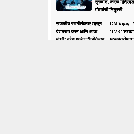
सुरुवात; केरळ मंत्रि
मंत्र्यांची नियुक्ती
राजकीय रणनीतीकार म्हणून
CM Vijay : तामिळनाडूमध्ये
देशभरात काम आणि आता
‘TVK’ सरका
मंत्री; कोण आहेत टीव्हीकेच्या
मुख्यमंत्रीपद
युवा नेत्या एस. कीर्तना?
सी जोसेफ वि
Trending
N
Karnataka Election
Pol
#rahul Gandhi
Ma
#BJP
Mu