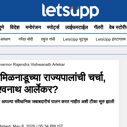
ुणे
विदेश
मनोरंजन
स्पोर्ट्स
लाईफस्टाईल
गॅलरी
वेब स्टोर
 आरक्षण
नरेंद्र मोदी
राहुल गांधी
LetsUpp यूट्यूब
LetsUpp इंस्टाग्राम
vernor Rajendra Vishwanath Arlekar
ामिळनाडूच्या राज्यपालांची चर्चा,
श्वनाथ आर्लेकर?
्यपाल आपल्या संवैधानिक जबाबदारीचं पालन करत नाहीत अशी टीका सुरु झाली
lished:
May 8, 2026 / 05:34 PM IST