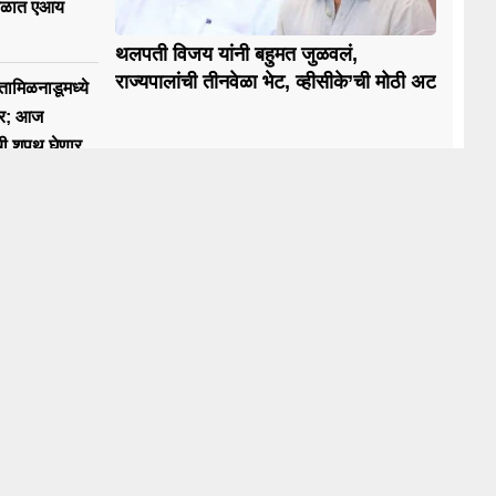
मंडळात एआय
थलपती विजय यांनी बहुमत जुळवलं,
राज्यपालांची तीनवेळा भेट, व्हीसीके’ची मोठी अट
र; आज
ाची शपथ घेणार
जय
ews
News
itics
Entertainment
harashtra
Sports
mbai
Gallery