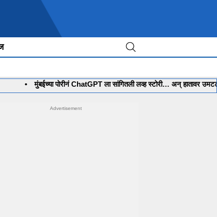
ीज
•
मुंबईच्या पोरीनं ChatGPT ला सांगितली लव्ह स्टोरी… अन् हातावर उमटली स्वप्ना