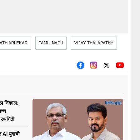
ATH ARLEKAR
TAMIL NADU
VIJAY THALAPATHY
ोठा निकाल;
उच्च
 स्थगिती
 AI युगाची