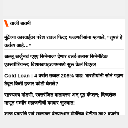
ताजी बातमी
मुंढेंच्या कारवाईवर परेश रावल फिदा; फडणवीसांना म्हणाले, “तुमचं हे
कर्तव्य आहे…”
अल्लू अर्जुनचं ‘एएए सिनेमाज’ देणार वर्ल्ड-क्लास सिनेमॅटिक
एक्सपीरियन्स; विशाखापट्टणममध्ये सुरू केलं थिएटर
Gold Loan : 4 वर्षांत तब्बल 208% वाढ! भारतीयांनी सोनं गहाण
ठेवून किती हजार कोटी घेतले?
रहस्यमय मांडणी, रक्तरंजित वातावरण अन् गूढ कॅप्शन; दिग्दर्शक
म्हणून गश्मीर महाजनीची दमदार सुरुवात!
शरद पवारांचे सर्व खासदार पंतप्रधान मोदींच्या भेटीला का? बजरंग
सोनवणेंचा मोठा खुलासा