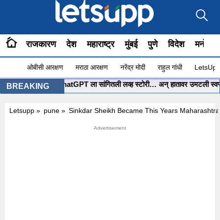
राजकारण
देश
महाराष्ट्र
मुंबई
पुणे
विदेश
मनोरंज
ओबीसी आरक्षण
मराठा आरक्षण
नरेंद्र मोदी
राहुल गांधी
LetsUpp 
•
मुंबईच्या पोरीनं ChatGPT ला सांगितली लव्ह स्टोरी… अन् हातावर उमटली स्वप्नातल
BREAKING
Letsupp
»
pune
»
Sinkdar Sheikh Became This Years Maharashtra