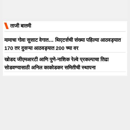
ताजी बातमी
मामाचा गोवा सुसाट वेगात… थिएटर्सची संख्या पहिल्या आठवड्यात
170 तर दुसऱ्या आठवड्यात 200 च्या वर
खोडद जीएमआरटी आणि पुणे-नाशिक रेल्वे प्रकल्पाचा तिढा
सोडवण्यासाठी अनिल काकोडकर समितीची स्थापना
सावजी जेवणावरील वक्तव्यावर तुकाराम मुंढे ठाम; माफी मागण्याचा
प्रश्नच नाही, अन्न सुरक्षा कारवाईचाही घेतला आढावा
खडकी, शिवाजीनगर, वाघोली, लोहगावसह विविध भागांत कारवाई;
पुण्यात 10 दिवसांत 76 जणांवर गुन्हे दाखल
‘आवारापन 2’च्या संगीताबद्दल निर्माता विशेष भट्ट यांची खास
प्रतिक्रिया!