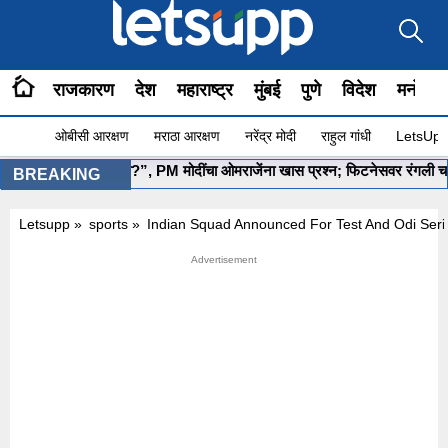
राजकारण
देश
महाराष्ट्र
मुंबई
पुणे
विदेश
मनोरंज
ओबीसी आरक्षण
मराठा आरक्षण
नरेंद्र मोदी
राहुल गांधी
LetsUpp 
”योग सुरू आहे ना?”, PM मोदींचा ओमराजेंना खास प्रश्न; फिटनेसवर रंगली चर्चा
•
BREAKING
Letsupp
»
sports
»
Indian Squad Announced For Test And Odi Serie