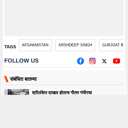
AFGHANISTAN
ARSHDEEP SINGH
GURJOAT BR
TAGS
FOLLOW US
संबंधित बातम्या
श्रीलंकेत दाखल होताच गौतम गंभीरचा
‘फिल्डिंग’वर फोकस; गिलसह 5 खेळाडू
स्लिपमध्ये तयार
IND Vs SL : श्रीलंका दौऱ्यासाठी मोठा