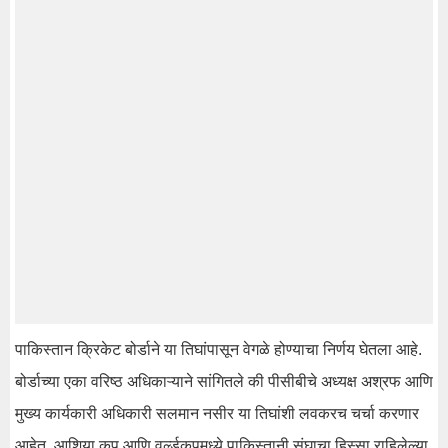
पाकिस्तान क्रिकेट बोर्डाने या तिघांपासून वेगळे होण्याचा निर्णय घेतला आहे.
बोर्डाच्या एका वरिष्ठ अधिकाऱ्याने सांगितले की पीसीबीचे अध्यक्ष अश्रफ आणि
मुख्य कार्यकारी अधिकारी सलमान नसीर या तिघांशी लवकरच चर्चा करणार
आहेत. आशिया कप आणि वर्ल्डकपमध्ये पाकिस्तानी संघाचा हिस्सा राहिलेल्या