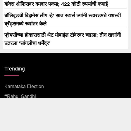
बॉक्स ऑफिसवर दमदार पकड; 422 कोटी रुपयांची कमाई
बॉलिवूडची बिझनेस लीग ‘हे’ सात स्टार्स ज्यांनी स्टारडमचे यशस्वी
ब्रँड्समध्ये रूपांतर केले
प्रेयसीच्या होकारासाठी थेट मोबाईल टॉवरवर चढला; तीन तासांनी
उतरला ‘सांगलीचा धर्मेंद्र’
Trending
Karnataka Election
#rahul Gandhi
#BJP
#एकनाथ शिंदे
अजित पवार