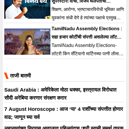
सुपरस्टार! वाचा, विजय थलपतीचा
जीवनप्रवास
शिक्षण, आरोग्य, भ्रष्टाचारविरोधी भूमिका आणि
युवकांना संधी देणे हे त्यांच्या पक्षाचे प्रमुख
अजेंडा असल्याचे त्यांनी जाहीर केले आहे.
TamilNadu Assembly Elections :
सहा हजार कोटींची संपत्ती असलेल्या लॉटरी
किंगची पत्नी रिंगणात ! कोणत्या पक्षाने दिली
TamilNadu Assembly Elections-
उमेदवारी ?
लॉटरी किंग सॅंटियागो मार्टिनच्या पत्नी लीमा
रोझ हिला AIADMKने उमेदवारी दिलीय. तिने
प्रतिज्ञापत्रात आपली, पती आणि मुलाच्या
ताजी बातमी
संपत्तीची माहिती दिलीय.
Saudi Arabia : अमेरिकेला मोठा धक्का, इस्त्रायल विरोधात
सौदी अरेबिया करणार संरक्षण करार
7 August Horoscope : आज ‘या’ 4 राशींच्या संपत्तीत होणार
वाढ; जाणून घ्या सर्व
लहानग्यांच्या निरागस आवाजात पहिल्यांदाच ‘श्री स्वामी समर्थ तारक