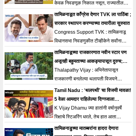
केवळ निवडणूक निकाल नसून, राज्यातील
पारंपरिक राजकारणाला दिलेले मोठे आव्हान
तामिळनाडूत काँग्रेस देणार TVK ला पाठिंबा ;
मानले जात आहे.
सरकार स्थाापन करण्याच्या तयारीला सुरुवात
Congress Support TVK : तामिळनाडू
विधानसभा निवडणुकीत टीव्हीकेने सर्वांना
धक्का देत 108 जागांवर बाजी मारली आहे. या
तामिळनाडूच्या राजकारणात नवीन स्टार पण
निवडणुकीत 108 जागा
अजूनही बहुमताच्या आकड्यापासून दुरुच;
सत्तेसाठी मोठा निर्णय घेणार?
Thalapathy Vijay : अभिनेतापासून
राजकारणी बनलेल्या थलापती विजयने
तमिळनाडू विधानसभा निवडणुकीत अनेकांना
Tamil Nadu : ‘थलपथी’ चा विजयी मावळा!
धक्का दिला आहे. त्यांच्या टिव्हिके
5 वेळा आमदार राहिलेल्या दिग्गजाला
रिक्षाचालकाने पाडले
K Vijay Dhamu ज्या हातांनी वर्षानुवर्षे
रिक्षाचे स्टिअरिंग धरले, तेच हात आता
विधानसभेत जनसामान्यांचे प्रश्न मांडतील.
तामिळनाडुच्या मातब्बरांना हादरा देणारा