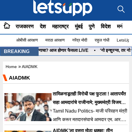
राजकारण
देश
महाराष्ट्र
मुंबई
पुणे
विदेश
मनोरंज
ओबीसी आरक्षण
मराठा आरक्षण
नरेंद्र मोदी
राहुल गांधी
LetsUpp 
•
धनुष्यबाण कोणाचा? आज होणार फैसला LIVE
•
‘नो इन्शुरन्स, तर नो पेट
BREAKING
»
Home
AIADMK
AIADMK
तामिळनाडूतही विरोधी पक्ष फुटला ! आतापर्यंत
सहा आमदारांचे राजीनामे; मुख्यमंत्री विजयची
वेगळीच खेळी
Tamil Nadu Politics- माजी परिवहन मंत्री
आणि करूर मतदारसंघाचे आमदार एम. आर.
विजयभास्कर यांनी आमदारकीचा राजीनामा
AIDMK’ला दुसरा मोठा धक्का; तीन