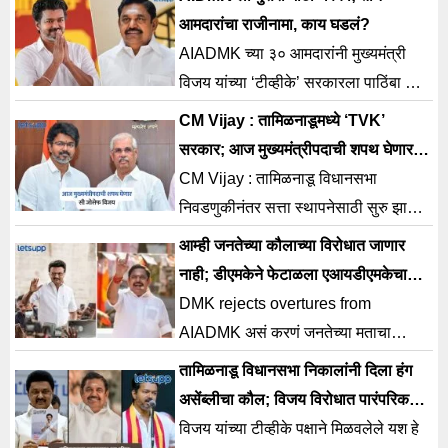
दिलाय.
आमदारांचा राजीनामा, काय घडलं?
AIADMK च्या ३० आमदारांनी मुख्यमंत्री
विजय यांच्या ‘टीव्हीके’ सरकारला पाठिंबा दिला
होता. त्यानंतर घडलेली ही घडामोड घडली.
CM Vijay : तामिळनाडूमध्ये ‘TVK’
सरकार; आज मुख्यमंत्रीपदाची शपथ घेणार सी
जोसेफ विजय
CM Vijay : तामिळनाडू विधानसभा
निवडणुकीनंतर सत्ता स्थापनेसाठी सुरु झालेलं
राजकारण आज संपणार असून टीव्हीके प्रमुख
आम्ही जनतेच्या कौलाच्या विरोधात जाणार
विजय थलपती आज तामिळनाडूचे
नाही; डीएमकेने फेटाळला एआयडीएमकेचा
युतीचा प्रस्ताव
DMK rejects overtures from
AIADMK असं करणं जनतेच्या मताचा
अनादर आहे. अशी प्रतिक्रिया देत डीएमकेने
तामिळनाडू विधानसभा निकालांनी दिला हंग
एआयएडीएमकेच युतीचा प्रस्ताव फेटाळला
असेंब्लीचा कौल; विजय विरोधात पारंपरिक
आहे.
विरोध पक्ष येणार एकत्र?
विजय यांच्या टीव्हीके पक्षाने मिळवलेले यश हे