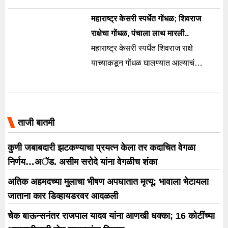
पंचांनी विजयी घोषित केले.
महाराष्ट्र केसरी स्पर्धेत गोंधळ; शिवराज
राक्षेचा गोंधळ, पंचाला लाथ मारली..
महाराष्ट्र केसरी स्पर्धेत शिवराज राक्षे
याच्याकडून गोंधळ घालण्यात आल्याचं
पाहायला मिळालं. पंचाच निर्णय मान्य नसल्याचं
म्हणत शिवराजने पंचाला लाथ मारल्याचं दिसून
आलं.
ताजी बातमी
कुणी जबाबदारी झटकण्याचा प्रयत्न केला तर कदाचित वेगळा
निर्णय…अॅड. असीम सरोदे यांना वेगळीच शंका
अतिक अहमदच्या मुलाचा भीषण अपघातात मृत्यू; भावाला भेटायला
जाताना कार डिव्हायडरवर आदळली
चेक बाऊन्सनंतर राजपाल यादव यांना आणखी धक्का; 16 कोटींच्या