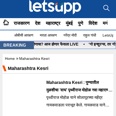
राजकारण
देश
महाराष्ट्र
मुंबई
पुणे
विदेश
मनोरंज
ओबीसी आरक्षण
मराठा आरक्षण
नरेंद्र मोदी
राहुल गांधी
LetsUpp 
•
धनुष्यबाण कोणाचा? आज होणार फैसला LIVE
•
‘नो इन्शुरन्स, तर नो प
BREAKING
»
Home
Maharashtra Kesri
Maharashtra Kesri
Maharashtra Kesri : पुण्यातील
मुळशीचा ‘वाघ’ पृथ्वीराज मोहोळ नवा महाराष्ट्र
केसरी
पृथ्वीराज मोहोळ याने सोलापूरच्या महेंद्र
गायकवाडला पराभूत केले. गायकवाड याने
लढतीतून माघार घेतल्यानंतर मोहोळ याला