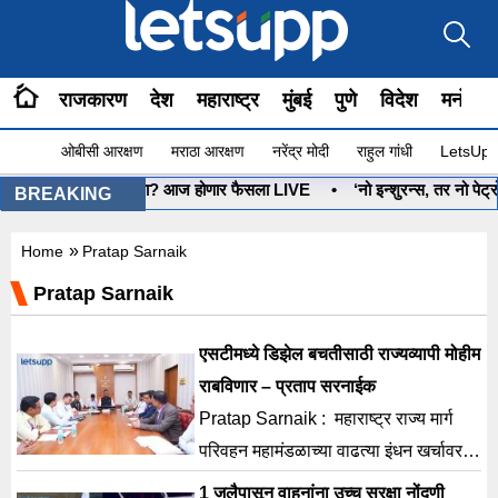
राजकारण
देश
महाराष्ट्र
मुंबई
पुणे
विदेश
मनोरंज
ओबीसी आरक्षण
मराठा आरक्षण
नरेंद्र मोदी
राहुल गांधी
LetsUpp 
धनुष्यबाण कोणाचा? आज होणार फैसला LIVE
•
‘नो इन्शुरन्स, तर नो पेट्रोल
BREAKING
»
Home
Pratap Sarnaik
Pratap Sarnaik
एसटीमध्ये डिझेल बचतीसाठी राज्यव्यापी मोहीम
राबविणार – प्रताप सरनाईक
Pratap Sarnaik : महाराष्ट्र राज्य मार्ग
परिवहन महामंडळाच्या वाढत्या इंधन खर्चावर
नियंत्रण मिळवण्यासाठी “ इंधन बचत...
1 जुलैपासून वाहनांना उच्च सुरक्षा नोंदणी