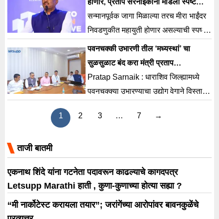
होणार, प्रताप सरनाईकांनी मांडली स्पष्ट
भूमिका
सन्मानपूर्वक जागा मिळाल्या तरच मीरा भाईंदर
निवडणुकीत महायुती होणार असल्याची स्पष्ट
भूमिका शिवसेनेचे नेते मंत्री प्रताप सरनाईक
पवनचक्की उभारणी तील ‘मध्यस्थां’ चा
यांनी मांडलीयं.
सुळसुळाट बंद करा मंत्री प्रताप
सरनाईकांचे आदेश
Pratap Sarnaik : धाराशिव जिल्ह्यामध्ये
पवनचक्क्या उभारण्याचा उद्योग वेगाने विस्तारत
आहे. पवनचक्की उभारणीसाठी शेतकऱ्यांच्या
1
2
3
…
7
→
जमिनी घेत असताना
ताजी बातमी
एकनाथ शिंदे यांना गटनेता पदावरून काढल्याचे कागदपत्र
Letsupp Marathi हाती , कुणा-कुणाच्या होत्या सह्या ?
“मी नार्कोटेस्ट करायला तयार”; जरांगेंच्या आरोपांवर बावनकुळेंचे
प्रत्युत्तर