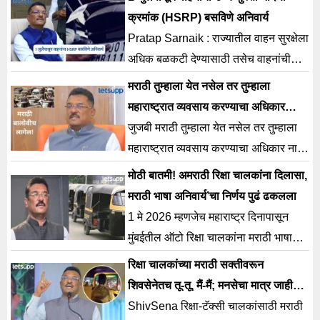
म्हणजेच इंधन निर्मिती
क्रमांक (HSRP) बसविणे अनिवार्य
Pratap Sarnaik : राज्यातील वाहन सुरक्षेला
अधिक बळकटी देण्यासाठी तसेच वाहनांची
ओळख अधिक सुरक्षित आणि पारदर्शक
मराठी तुम्हाला येत नसेल तर तुम्हाला
करण्याच्या उद्देशाने
महाराष्ट्रात व्यवसाय करण्याचा अधिकार
नाही; रिक्षा चालकांबाबात मंत्री सरनाईकांचा
जुजबी मराठी तुम्हाला येत नसेल तर तुम्हाला
मोठा निर्णय
महाराष्ट्रात व्यवसाय करण्याचा अधिकार नाही,
असंही प्रताप सरनाईक म्हणाले.
मोठी बातमी! अमराठी रिक्षा चालकांना दिलासा,
मराठी भाषा अनिवार्य’चा निर्णय पुढं ढकलला
1 मे 2026 म्हणजेच महाराष्ट्र दिनापासून
मुंबईतील ऑटो रिक्षा चालकांना मराठी भाषा
अनिवार्य होणार होती.
रिक्षा चालकांच्या मराठी सक्तीवरून
शिवसेनेतच तू-तू, मैं-मैं; मनसेचा मात्र जाहीर
पाठिंबा…
ShivSena रिक्षा-टॅक्सी चालकांसाठी मराठी