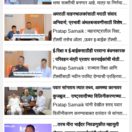
भाषा सक्तीची बनणार आहे. मात्र या निर्णयाला
शिवसेनेचाच विरोध असल्याचं चित्र निर्माण
अमराठी वाहनचालकांसाठी मराठी संवाद
झालं आहे.
अनिवार्य; प्रभावी अंमलबजावणीसाठी विशेष
बैठक
Pratap Sarnaik : महाराष्ट्रातील रिक्षा,
टॅक्सी तसेच ओला ,ऊबर इ-बाईक टॅक्सी
सारख्या इतर व्यावसायिक अमराठी
ई-रिक्षा व ई-बाईकसाठीही परवाना बंधनकारक
वाहनचालकांनी प्रवाशांशी मराठीतून
; परिवहन मंत्री प्रताप सरनाईकांची मोठी
घोषणा
Pratap Sarnaik : राज्यात रिक्षा आणि
टॅक्सींसाठी नवीन परमिट देण्याची प्रक्रिया
गेल्या दोन दिवसांपासून तात्पुरती स्थगित
पवार सांगताय त्यात तथ्य, आमच्या कानावर
करण्यात आली आहे
कुजबूज… राष्ट्रवादीच्या विलिनीकरणाच्या
चर्चांना सरनाईकांचा दुजोरा
Pratap Sarnaik यांनी देखील शरद पवार
विलीनीकरण करण्याबाबत वारंवार जे सांगतात
त्यामध्ये तथ्य आहे. असं म्हणत
…तरच मीरा भाईंदर निवडणुकीत महायुती
विलीनीकरणाला दुजोरा दिला आहे.