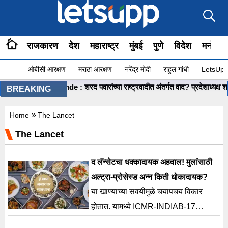
राजकारण
देश
महाराष्ट्र
मुंबई
पुणे
विदेश
मनोरंज
ओबीसी आरक्षण
मराठा आरक्षण
नरेंद्र मोदी
राहुल गांधी
LetsUpp 
Shashikant Shinde : शरद पवारांच्या राष्ट्रवादीत अंतर्गत वाद? प्रदेशाध्यक्ष शशिका
BREAKING
»
Home
The Lancet
The Lancet
द लॅन्सेटचा धक्कादायक अहवाल! मुलांसाठी
अल्ट्रा-प्रोसेस्ड अन्न किती धोकादायक?
या खाण्याच्या सवयीमुळे चयापचय विकार
होतात. यामध्ये ICMR-INDIAB-17
(2023) मधील डेटा देखील प्रसिद्ध करण्यात