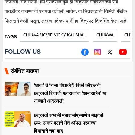
टिजरला मिळालेल्या भव्य प्रतिसादामुळे हा चित्रपट मनोरंजनाच्या सर्व
पातळीवर गाजण्याची शक्यता वर्तवली जातेय. या चित्रपटाची निर्मिती मॅडॉक
फिल्म्सने केली असून, लक्ष्मण उतेकर यांनी हा चित्रपट दिग्दर्शित केला आहे.
CHHAVA MOVIE VICKY KAUSHAL
CHHAWA
CHHA
TAGS
FOLLOW US
संबंधित बातम्या
‘छावा’ ते ‘राजा शिवाजी’! विकी कौशलची
छत्रपती शिवाजी महाराजांना ‘आबासाहेब’ या
नात्याने आदरंजली
छत्रपती संभाजी महाराजांप्रमाणेच माझाही
छळ; ठाकरे गटाचे नेते अनिल परबांच्या
विधानाने नवा वाद