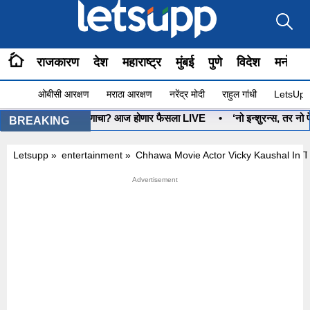
राजकारण
देश
महाराष्ट्र
मुंबई
पुणे
विदेश
मनोरंज
ओबीसी आरक्षण
मराठा आरक्षण
नरेंद्र मोदी
राहुल गांधी
LetsUpp 
•
धनुष्यबाण कोणाचा? आज होणार फैसला LIVE
•
‘नो इन्शुरन्स, तर नो पेट
BREAKING
Letsupp
»
entertainment
»
Chhawa Movie Actor Vicky Kaushal In T