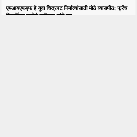
एमआयएफएफ हे युवा चित्रपट निर्मात्यांसाठी मोठे व्यासपीठ; फ्रेंच
दिग्दर्शिका फायेझे करिमपूर यांचे मत