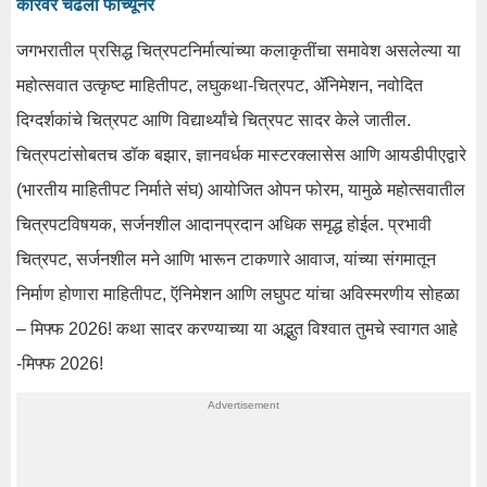
कारवर चढली फॉर्च्यूनर
जगभरातील प्रसिद्ध चित्रपटनिर्मात्यांच्या कलाकृतींचा समावेश असलेल्या या
महोत्सवात उत्कृष्ट माहितीपट, लघुकथा-चित्रपट, ॲनिमेशन, नवोदित
दिग्दर्शकांचे चित्रपट आणि विद्यार्थ्यांचे चित्रपट सादर केले जातील.
चित्रपटांसोबतच डॉक बझार, ज्ञानवर्धक मास्टरक्लासेस आणि आयडीपीएद्वारे
(भारतीय माहितीपट निर्माते संघ) आयोजित ओपन फोरम, यामुळे महोत्सवातील
चित्रपटविषयक, सर्जनशील आदानप्रदान अधिक समृद्ध होईल. प्रभावी
चित्रपट, सर्जनशील मने आणि भारून टाकणारे आवाज, यांच्या संगमातून
निर्माण होणारा माहितीपट, ऍनिमेशन आणि लघुपट यांचा अविस्मरणीय सोहळा
– मिफ्फ 2026! कथा सादर करण्याच्या या अद्भुत विश्वात तुमचे स्वागत आहे
-मिफ्फ 2026!