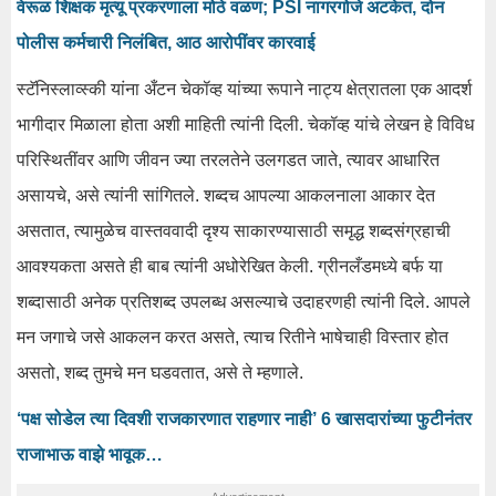
वेरूळ शिक्षक मृत्यू प्रकरणाला मोठे वळण; PSI नागरगोजे अटकेत, दोन
पोलीस कर्मचारी निलंबित, आठ आरोपींवर कारवाई
स्टॅनिस्लाव्स्की यांना अँटन चेकॉव्ह यांच्या रूपाने नाट्य क्षेत्रातला एक आदर्श
भागीदार मिळाला होता अशी माहिती त्यांनी दिली. चेकॉव्ह यांचे लेखन हे विविध
परिस्थितींवर आणि जीवन ज्या तरलतेने उलगडत जाते, त्यावर आधारित
असायचे, असे त्यांनी सांगितले. शब्दच आपल्या आकलनाला आकार देत
असतात, त्यामुळेच वास्तववादी दृश्य साकारण्यासाठी समृद्ध शब्दसंग्रहाची
आवश्यकता असते ही बाब त्यांनी अधोरेखित केली. ग्रीनलँडमध्ये बर्फ या
शब्दासाठी अनेक प्रतिशब्द उपलब्ध असल्याचे उदाहरणही त्यांनी दिले. आपले
मन जगाचे जसे आकलन करत असते, त्याच रितीने भाषेचाही विस्तार होत
असतो, शब्द तुमचे मन घडवतात, असे ते म्हणाले.
‘पक्ष सोडेल त्या दिवशी राजकारणात राहणार नाही’ 6 खासदारांच्या फुटीनंतर
राजाभाऊ वाझे भावूक…