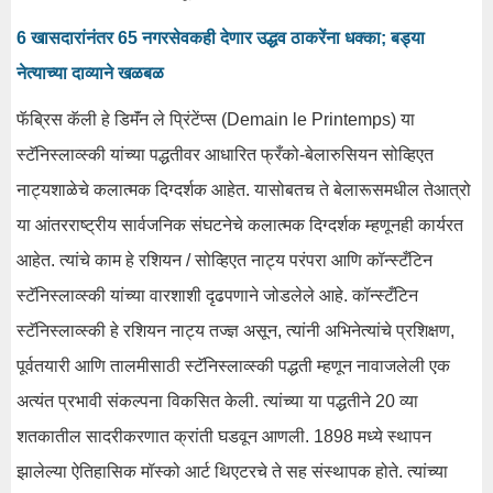
6 खासदारांनंतर 65 नगरसेवकही देणार उद्धव ठाकरेंना धक्का; बड्या
नेत्याच्या दाव्याने खळबळ
फॅब्रिस कॅली हे डिमॅंन ले प्रिंटेंप्स (Demain le Printemps) या
स्टॅनिस्लाव्स्की यांच्या पद्धतीवर आधारित फ्रँको-बेलारुसियन सोव्हिएत
नाट्यशाळेचे कलात्मक दिग्दर्शक आहेत. यासोबतच ते बेलारूसमधील तेआत्रो
या आंतरराष्ट्रीय सार्वजनिक संघटनेचे कलात्मक दिग्दर्शक म्हणूनही कार्यरत
आहेत. त्यांचे काम हे रशियन / सोव्हिएत नाट्य परंपरा आणि कॉन्स्टँटिन
स्टॅनिस्लाव्स्की यांच्या वारशाशी दृढपणाने जोडलेले आहे. कॉन्स्टँटिन
स्टॅनिस्लाव्स्की हे रशियन नाट्य तज्ज्ञ असून, त्यांनी अभिनेत्यांचे प्रशिक्षण,
पूर्वतयारी आणि तालमीसाठी स्टॅनिस्लाव्स्की पद्धती म्हणून नावाजलेली एक
अत्यंत प्रभावी संकल्पना विकसित केली. त्यांच्या या पद्धतीने 20 व्या
शतकातील सादरीकरणात क्रांती घडवून आणली. 1898 मध्ये स्थापन
झालेल्या ऐतिहासिक मॉस्को आर्ट थिएटरचे ते सह संस्थापक होते. त्यांच्या