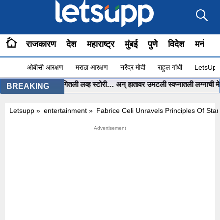
राजकारण
देश
महाराष्ट्र
मुंबई
पुणे
विदेश
मनोरंज
ओबीसी आरक्षण
मराठा आरक्षण
नरेंद्र मोदी
राहुल गांधी
LetsUpp 
 ChatGPT ला सांगितली लव्ह स्टोरी… अन् हातावर उमटली स्वप्नातली लग्नाची मेहेंदी…
BREAKING
Letsupp
»
entertainment
»
Fabrice Celi Unravels Principles Of Stan