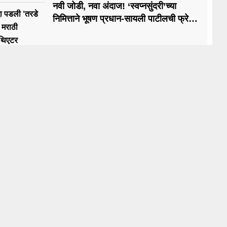
नवी जोडी, नवा अंदाज! ‘स्वप्नसुंदरी’च्या
धा पडली ‘तरडे
निमित्ताने भूषण प्रधान-सायली पाटीलची फ्रेश
! मराठी
केमिस्ट्री चर्चेत
‘थिएटर
ीतही चर्चा
ews
News
itics
Entertainment
harashtra
Sports
mbai
Gallery
ne
Life Style
untry
Video