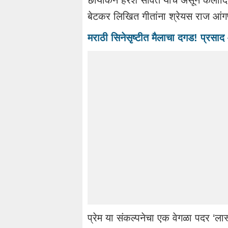
छायांकन हरेश सावंत यांचं असून कलादि
बेटकर लिखित गीतांना श्रेयस राज आंगण
मराठी सिनेसृष्टीत मैलाचा दगड! प्रसा
प्रेम या संकल्पनेचा एक वेगळा पदर ‘लास्ट