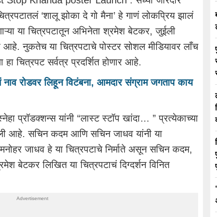
 Stop Khanda poster Launch : सध्या जोरदार
ित्रपटातलं ‘शालू झोका दे गो मैना’ हे गाणं लोकप्रिय झालं
डणाऱ्या या चित्रपटातून अभिनेता श्रमेश बेटकर, जुईली
ार आहे. नुकतेच या चित्रपटाचे पोस्टर सोशल मीडियावर लाँच
ा हा चित्रपट सर्वत्र प्रदर्शित होणार आहे.
रुचं नाव रोडवर लिहून विटंबना, आमदार संग्राम जगताप काय
नेहा प्रॉडक्शन्स यांनी “लास्ट स्टॉप खांदा… ” प्रत्येकाच्या
ती केली आहे. सचिन कदम आणि सचिन जाधव यांनी या
प मनोहर जाधव हे या चित्रपटाचे निर्माते असून सचिन कदम,
रमेश बेटकर लिखित या चित्रपटाचं दिग्दर्शन विनित