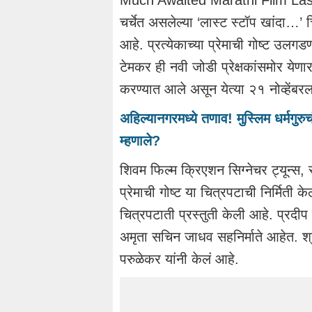
Much Awaited Marathi Film Last
चर्चेत असलेल्या ‘लास्ट स्टॉप खांदा…’ च
आहे. प्रत्येकाच्या प्रेमाची गोष्ट उलग
टेमकर ही नवी जोडी प्रेक्षकांसमोर येण
करण्यात आले असून येत्या २१ नोव्हेंबरल
अहिल्यानगरमध्ये तणाव! मुस्लिम धर्मगु
म्हणाले?
शिवम फिल्म क्रिएशन सिग्नेचर ट्यून्स, स्
प्रेमाची गोष्ट या चित्रपटाची निर्मि
चित्रपटाती प्रस्तुती केली आहे. प्रदी
अमृता सचिन जाधव सहनिर्माते आहेत. श्
परुळेकर यांनी केलं आहे.