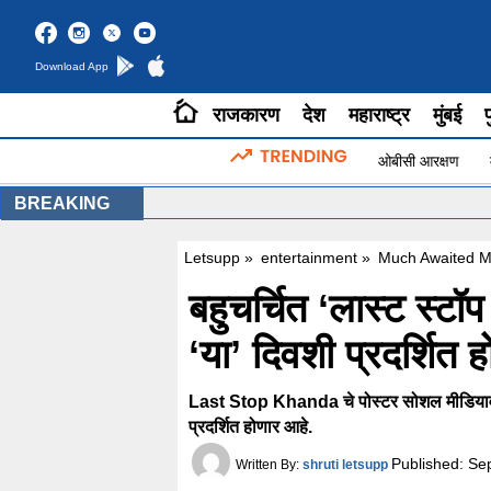
Download App
राजकारण
देश
महाराष्ट्र
मुंबई
प
ओबीसी आरक्षण
BREAKING
Letsupp
»
entertainment
»
Much Awaited Ma
बहुचर्चित ‘लास्ट स्ट
‘या’ दिवशी प्रदर्शित 
Last Stop Khanda चे पोस्टर सोशल मीडियावर ला
प्रदर्शित होणार आहे.
Published:
Sep
Written By:
shruti letsupp