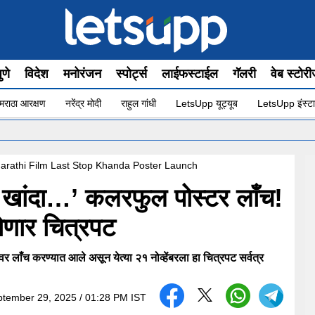
ुणे
विदेश
मनोरंजन
स्पोर्ट्स
लाईफस्टाईल
गॅलरी
वेब स्टोर
मराठा आरक्षण
नरेंद्र मोदी
राहुल गांधी
LetsUpp यूट्यूब
LetsUpp इंस्टा
•
rathi Film Last Stop Khanda Poster Launch
ॉप खांदा…’ कलरफुल पोस्टर लाँच!
होणार चित्रपट
ँच करण्यात आले असून येत्या २१ नोव्हेंबरला हा चित्रपट सर्वत्र
tember 29, 2025 / 01:28 PM IST