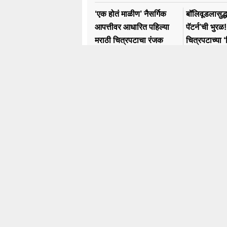
‘एक होतं माळीण’ नैसर्गिक
बॉलिवूडलासुद्
आपत्तीवर आधारित पहिल्या
पॅटर्न’ची भुरळ
मराठी चित्रपटाचा रंजक
चित्रपटाच्या 
ट्रेलर सोशल मीडियावर लाँच
व्हिजिट’ची हिंद
Trending
N
Karnataka Election
Pol
#rahul Gandhi
Ma
#BJP
Mu
#एकनाथ शिंदे
Pu
अजित पवार
Co