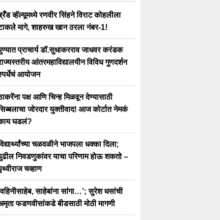
ब्रँड व्हॅल्यूमध्ये रणवीर सिंहने विराट कोहलीला
टाकले मागे, शाहरुख खान ठरला नंबर-1!
पुण्यात प्राचार्य डॉ.सुधाकरराव जाधवर करंडक
राज्यस्तरीय आंतरमहाविद्यालयीन विविध गुणदर्शन
स्पर्धेचं आयोजन
ठाकरेंना पक्ष आणि चिन्ह मिळवून देण्यासाठी
सिब्बलाचा जोरदार युक्तीवाद! आज कोर्टात नेमकं
काय घडलं?
विद्यार्थ्यांच्या चळवळीने भाजपला धक्का दिला;
पुढील निवडणुकांवर याचा परिणाम होऊ शकतो –
पृथ्वीराज चव्हाण
‘वहिनीसाहेब, साहेबांना सांगा…’; सुरेश धसांची
अमृता फडणवीसांकडे बीडसाठी मोठी मागणी