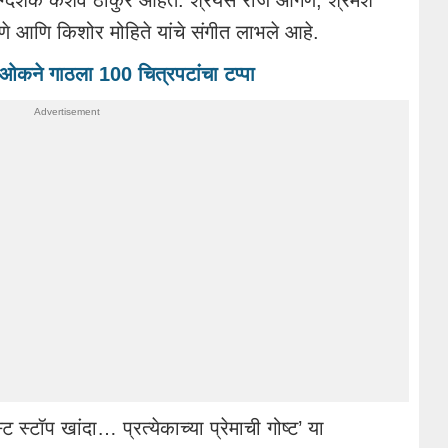
ग्दर्शक केशव ठाकुर आहेत. श्रेयस राज आंगणे, श्रमेश
े आणि किशोर मोहिते यांचे संगीत लाभले आहे.
द ओकने गाठला 100 चित्रपटांचा टप्पा
 स्टॉप खांदा… प्रत्येकाच्या प्रेमाची गोष्ट’ या