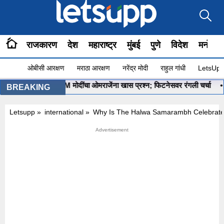
राजकारण
देश
महाराष्ट्र
मुंबई
पुणे
विदेश
मनोरंज
ओबीसी आरक्षण
मराठा आरक्षण
नरेंद्र मोदी
राहुल गांधी
LetsUpp 
ग सुरू आहे ना?”, PM मोदींचा ओमराजेंना खास प्रश्न; फिटनेसवर रंगली चर्चा
•
‘
BREAKING
Letsupp
»
international
»
Why Is The Halwa Samarambh Celebrate