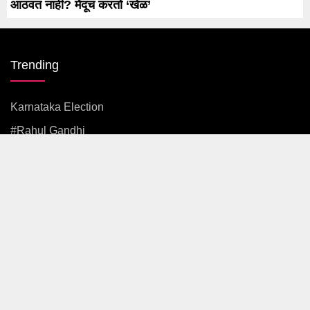
आठवत नाही? मेंदूच करतो ‘खेळ’
Trending
Karnataka Election
#rahul Gandhi
#BJP
#एकनाथ शिंदे
अजित पवार
#आदित्य ठाकरे
News
Politics