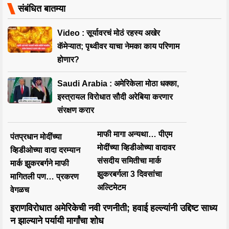
संबंधित बातम्या
Video : सूर्यावरचं मोठं रहस्य अखेर
कॅमेऱ्यात; पृथ्वीवर याचा नेमका काय परिणाम
होणार?
Saudi Arabia : अमेरिकेला मोठा धक्का,
इस्त्रायल विरोधात सौदी अरेबिया करणार
संरक्षण करार
माफी मागा अन्यथा… पीएम
पंतप्रधान मोदींच्या
मोदींच्या व्हिडीओच्या वादावर
व्हिडीओच्या वादा दरम्यान
संसदीय समितीचा मार्क
मार्क झुकरबर्गने माफी
झुकरबर्गला 3 दिवसांचा
मागितली पण… प्रकरण
अल्टिमेटम
वेगळच
इराणविरोधात अमेरिकेची नवी रणनीती; हवाई हल्ल्यांनी उद्दिष्ट साध्य
न झाल्याने पर्यायी मार्गांचा शोध