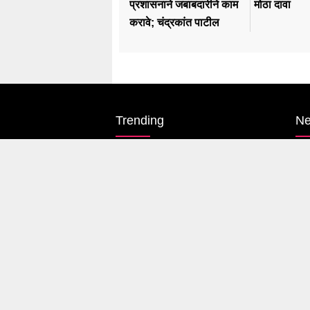
प्रशासनाने जबाबदारीने काम
मोठा दावा
करावे; चंद्रकांत पाटील
Trending
N
Karnataka Election
Pol
#rahul Gandhi
Ma
#BJP
Mu
#एकनाथ शिंदे
Pu
अजित पवार
Co
#आदित्य ठाकरे
Int
Copyright © letsupp 2026 . All rights reserved.