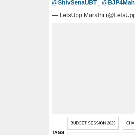
@ShivSenaUBT_
@BJP4Maha
— LetsUpp Marathi (@LetsUp
BUDGET SESSION 2025
CHA
TAGS