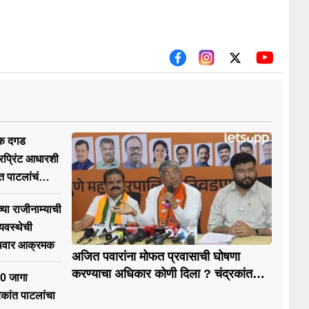
येक दगड
रप्रिंट आधारशी
 पाटलांचं
या राजीनाम्याची
यवस्थेची
पवार आक्रमक
अजित पवारांना मोफत प्रवासाची घोषणा
करण्याचा अधिकार कोणी दिला ? चंद्रकांत
90 जागा
पाटलांचा थेट सवाल
रकांत पाटलांचा