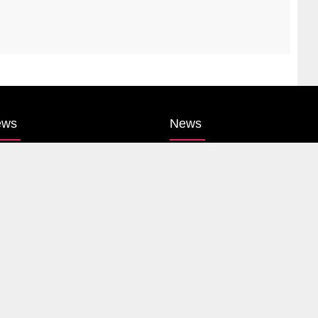
ews
News
itics
Entertainment
harashtra
Sports
mbai
Gallery
ne
Life Style
untry
Video
ernational
Web Stories