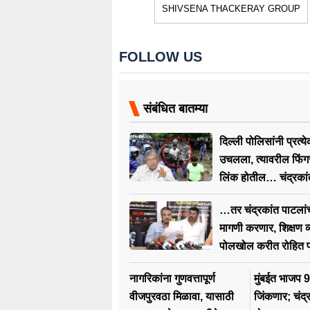
SHIVSENA THACKERAY GROUP
FOLLOW US
संबंधित बातम्या
दिल्ली पोलिसांनी प्रत्
उचलला, त्यावरील फिंग
लिंक होतील… चंद्रकांत
सूचक विधान
…तर चंद्रकांत पाटलांच्
मागणी करणार, शिक्षण व्
पोलखोल करीत रोहित 
नागरिकांना गुणवत्तापूर्ण
मुंबईत भाजप 
वीजपुरवठा मिळावा, यासाठी
जिंकणार; चंद्