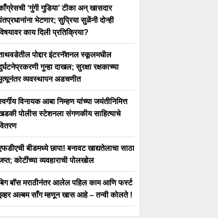
काँग्रेसची ‘गुंगी गुडिया’ टीका अन् खासदार
पंतप्रधानांना भेटणार; सुप्रिया सुळेंनी दोन्ही
विषयावर काय दिली प्रतिक्रिया?
ताथवडेतील पोद्दार इंटरनॅशनल स्कूलमधील
दुर्घटनेप्रकरणी गुन्हा दाखल; सुरक्षा रक्षकाच्या
मृत्यूनंतर व्यवस्थापन अडचणीत
स्वर्गीय विनायक आबा निम्हण यांच्या जयंतीनिमित्त
खडकी पोलीस स्टेशनला संगणकीय साहित्याचे
वितरण
एफडीएची बीडमध्ये छापा! बनावट खाद्यतेलाचा साठा
जप्त; कोटींच्या व्यवहाराची पोलखोल
बिग बॉस मराठीनंतर आलेल पहिल काम आणि फर्स्ट
इव्हर अल्बम साँग म्हणून खास आहे – तन्वी कोलते !