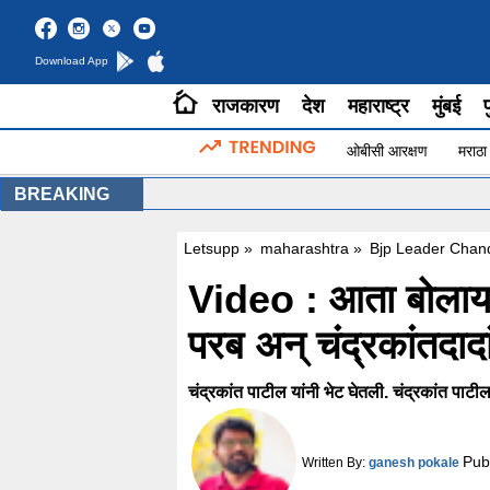
Download App
राजकारण
देश
महाराष्ट्र
मुंबई
प
ओबीसी आरक्षण
मराठा
BREAKING
Letsupp
»
maharashtra
»
Bjp Leader Chand
Video : आता बोलायल
परब अन् चंद्रकांतदादा
चंद्रकांत पाटील यांनी भेट घेतली. चंद्रकांत पाटील हे
Pub
Written By:
ganesh pokale