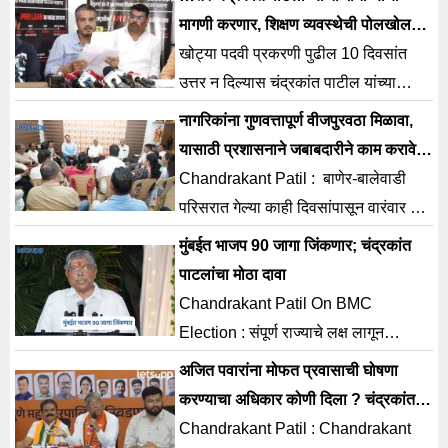
केलंय.
मागणी करणार, शिक्षण व्यवस्थेची पोलखोल
करीत रोहित पवार आक्रमक
खोट्या पदवी प्रकरणी पुढील 10 दिवसांत
उत्तर न दिल्यास चंद्रकांत पाटील यांच्या
राजीनाम्याची मागणी करणार असल्याचं
नागरिकांना गुणवत्तापूर्ण वीजपुरवठा मिळावा,
आमदार रोहित पवारांनी स्पष्ट केलंय.
यासाठी प्रशासनाने जबाबदारीने काम करावे;
चंद्रकांत पाटील
Chandrakant Patil : बाणेर-बालेवाडी
परिसरात गेल्या काही दिवसांपासून वारंवार होत
असलेल्या वीजपुरवठा खंडित होण्याच्या
मुंबईत भाजप 90 जागा जिंकणार; चंद्रकांत
घटनांमुळे नागरिकांमध्ये
पाटलांचा मोठा दावा
Chandrakant Patil On BMC
Election : संपूर्ण राज्याचे लक्ष लागून
असलेल्या मुंबई महापालिका निवडणुकीसाठी
अजित पवारांना मोफत प्रवासाची घोषणा
मतदान प्रक्रिया सुरु झाली असून
करण्याचा अधिकार कोणी दिला ? चंद्रकांत
पाटलांचा थेट सवाल
Chandrakant Patil : Chandrakant