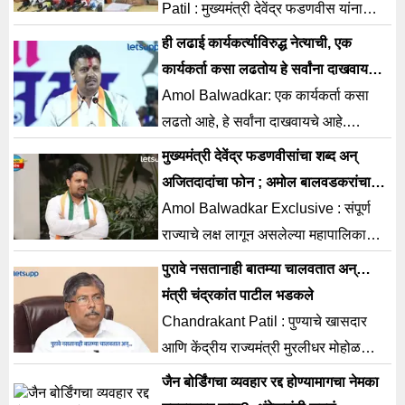
Patil : मुख्यमंत्री देवेंद्र फडणवीस यांना
विश्वासात न घेता केलीय. ही घोषणा
ही लढाई कार्यकर्त्याविरुद्ध नेत्याची, एक
स्वागताहार्य जरी असली तरी ती राज्य
कार्यकर्ता कसा लढतोय हे सर्वांना दाखवायचंय;
सरकारशिवाय अमलात येऊ शकत नाही.
अमोल बालवडकरांचा निर्धार
Amol Balwadkar: एक कार्यकर्ता कसा
लढतो आहे, हे सर्वांना दाखवायचे आहे.
अजितदादांमुळे माझा राजकीय पुर्नजन्म झालाय.
मुख्यमंत्री देवेंद्र फडणवीसांचा शब्द अन्
अजितदादांचा फोन ; अमोल बालवडकरांचा
धक्कादायक खुलासा
Amol Balwadkar Exclusive : संपूर्ण
राज्याचे लक्ष लागून असलेल्या महापालिका
निवडणुकीसाठी गेल्या काही दिवसांपासून
पुरावे नसतानाही बातम्या चालवतात अन्…
जोरदार राजकारण पाहायला
मंत्री चंद्रकांत पाटील भडकले
Chandrakant Patil : पुण्याचे खासदार
आणि केंद्रीय राज्यमंत्री मुरलीधर मोहोळ
यांच्यासह राज्याचे उच्च व तंत्रशिक्षण मंत्री
जैन बोर्डिंगचा व्यवहार रद्द होण्यामागचा नेमका
चंद्रकांत पाटील यांनी