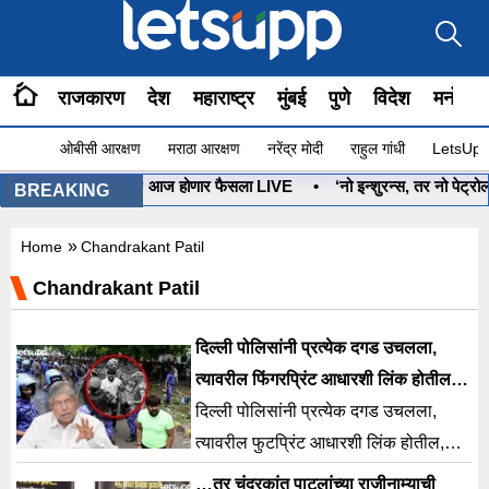
राजकारण
देश
महाराष्ट्र
मुंबई
पुणे
विदेश
मनोरंज
ओबीसी आरक्षण
मराठा आरक्षण
नरेंद्र मोदी
राहुल गांधी
LetsUpp 
धनुष्यबाण कोणाचा? आज होणार फैसला LIVE
•
‘नो इन्शुरन्स, तर नो पेट्रोल’ 
BREAKING
»
Home
Chandrakant Patil
Chandrakant Patil
दिल्ली पोलिसांनी प्रत्येक दगड उचलला,
त्यावरील फिंगरप्रिंट आधारशी लिंक होतील…
चंद्रकांत पाटलांचं सूचक विधान
दिल्ली पोलिसांनी प्रत्येक दगड उचलला,
त्यावरील फुटप्रिंट आधारशी लिंक होतील,
असं सूचक विधान मंत्री चंद्रकांत पाटील यांनी
…तर चंद्रकांत पाटलांच्या राजीनाम्याची