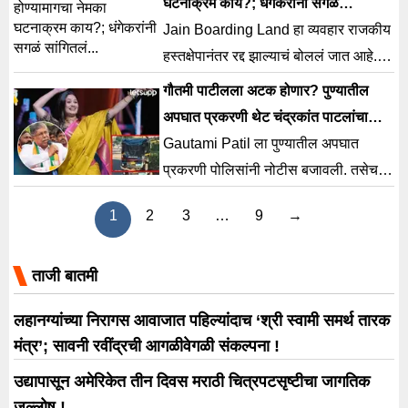
घटनाक्रम काय?; धंगेकरांनी सगळं
सांगितलं…
Jain Boarding Land हा व्यवहार राजकीय
हस्तक्षेपानंतर रद्द झाल्याचं बोललं जात आहे.
यामागचा घटनाक्रम नेमका काय आहे? जाणून
गौतमी पाटीलला अटक होणार? पुण्यातील
घेऊ...
अपघात प्रकरणी थेट चंद्रकांत पाटलांचा
डीसीपींना फोन
Gautami Patil ला पुण्यातील अपघात
प्रकरणी पोलिसांनी नोटीस बजावली. तसेच
चंद्रकांत पाटील यांनी थेट डीसीपींना कडक
1
2
3
…
9
→
कारवाईचे निर्देश दिले आहेत.
ताजी बातमी
लहानग्यांच्या निरागस आवाजात पहिल्यांदाच ‘श्री स्वामी समर्थ तारक
मंत्र’; सावनी रवींद्रची आगळीवेगळी संकल्पना !
उद्यापासून अमेरिकेत तीन दिवस मराठी चित्रपटसृष्टीचा जागतिक
जल्लोष !