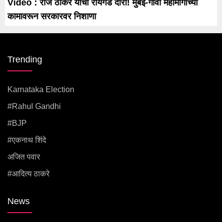
Video : राज ठाकरे यांचा रायगड दौरा! मुंबई-गोवा महामार्गाच्या
कामावरून सरकारवर निशाणा
Trending
Karnataka Election
#rahul Gandhi
#BJP
#एकनाथ शिंदे
अजित पवार
#आदित्य ठाकरे
News