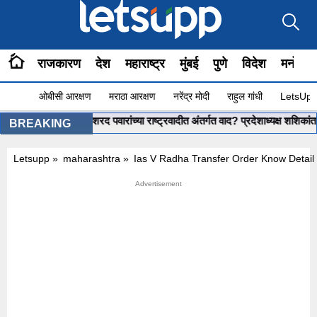
राजकारण
देश
महाराष्ट्र
मुंबई
पुणे
विदेश
मनोरंज
ओबीसी आरक्षण
मराठा आरक्षण
नरेंद्र मोदी
राहुल गांधी
LetsUpp 
ant Shinde : शरद पवारांच्या राष्ट्रवादीत अंतर्गत वाद? प्रदेशाध्यक्ष शशिकांत शिंद
BREAKING
Letsupp
»
maharashtra
»
Ias V Radha Transfer Order Know Detail