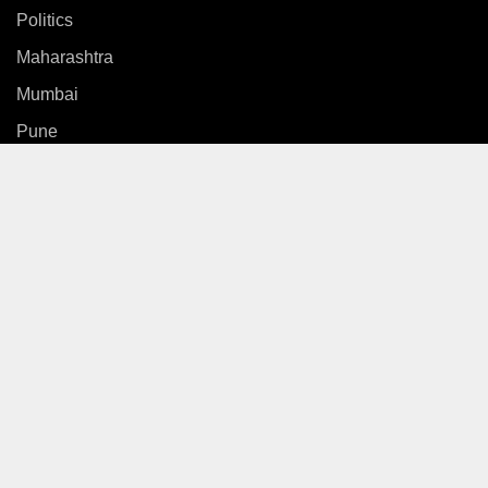
Politics
Maharashtra
Mumbai
Pune
Country
International
News
Entertainment
Sports
Gallery
Life Style
Video