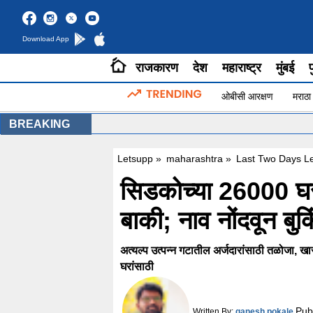
Download App
राजकारण
देश
महाराष्ट्र
मुंबई
प
ओबीसी आरक्षण
मराठा
BREAKING
Letsupp
»
maharashtra
»
Last Two Days Le
सिडकोच्या 26000 घरा
बाकी; नाव नोंदवून बु
अत्यल्प उत्पन्न गटातील अर्जदारांसाठी तळोजा,
घरांसाठी
Pub
Written By:
ganesh pokale