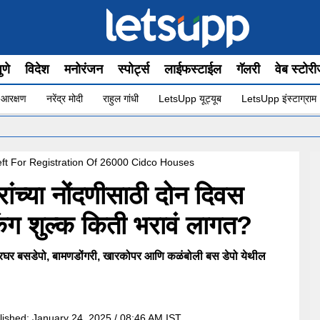
ुणे
विदेश
मनोरंजन
स्पोर्ट्स
लाईफस्टाईल
गॅलरी
वेब स्टोर
 आरक्षण
नरेंद्र मोदी
राहुल गांधी
LetsUpp यूट्यूब
LetsUpp इंस्टाग्राम
•
ft For Registration Of 26000 Cidco Houses
ंच्या नोंदणीसाठी दोन दिवस
किंग शुल्क किती भरावं लागत?
 खारघर बसडेपो, बामणडोंगरी, खारकोपर आणि कळंबोली बस डेपो येथील
lished:
January 24, 2025 / 08:46 AM IST