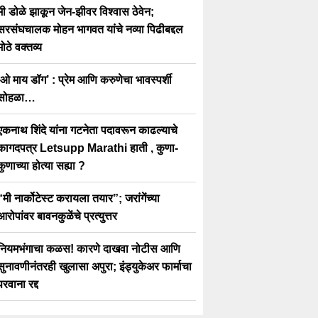
मी डोळे झाकून जेन-झीवर विश्वास ठेवेन;
सरसंघचालक मोहन भागवत यांचे नव्या पिढीबद्दल
मोठे वक्तव्य
ओ माय डॉग’ : प्रेम आणि करुणेचा भावस्पर्शी
सोहळा…
एकनाथ शिंदे यांना गटनेता पदावरून काढल्याचे
कागदपत्र Letsupp Marathi हाती , कुणा-
कुणाच्या होत्या सह्या ?
“मी नार्कोटेस्ट करायला तयार”; जरांगेंच्या
आरोपांवर बावनकुळेंचे प्रत्युत्तर
नियमभंगाचा कळस! कारणे दाखवा नोटीस आणि
सुनावणीनंतरही खुलासा अपुरा; इंड्युकेअर फार्माचा
परवाना रद्द