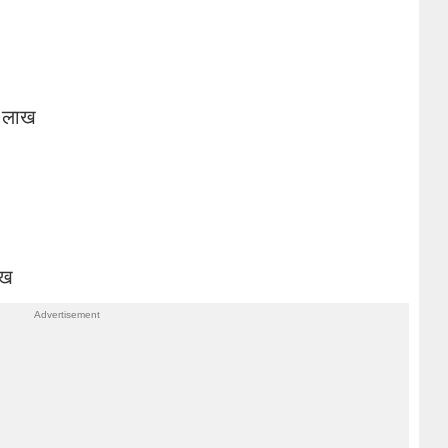
4 लाख
ाख