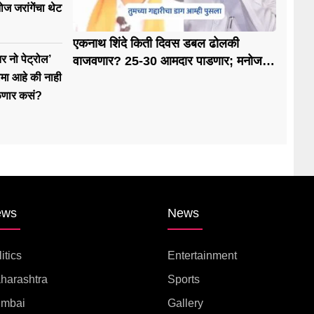
नोज जरांगेंचा थेट
एकनाथ शिंदे किती दिवस डबल ढोलकी
तर नो पेट्रोल’
वाजवणार? 25-30 आमदार पाडणार; मनोज
जरांगे भडकले
िमा आहे की नाही
णार कसं?
ews
News
itics
Entertainment
harashtra
Sports
mbai
Gallery