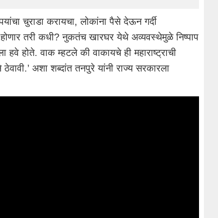
पयांचा चुराडा करायचा, लोकांना पैसे देऊन गर्दी
होणार तरी कधी? नुकतंच खारघर येथे अव्यवस्थेमुळे निष्पाप
ा हवे होते. वाक म्हटले की वाकायचे ही महाराष्ट्राची
ठेवावी.’ अशा शब्दांत तनपुरे यांनी राज्य सरकारला