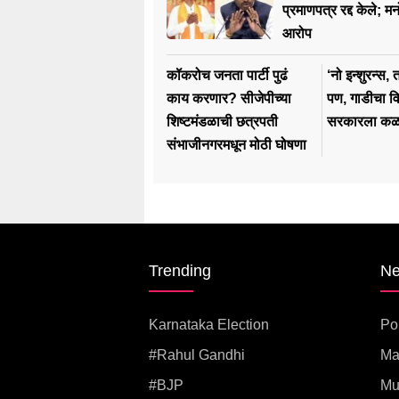
प्रमाणपत्र रद्द केले; म
आरोप
कॉकरोच जनता पार्टी पुढं
‘नो इन्शुरन्स, 
काय करणार? सीजेपीच्या
पण, गाडीचा व
शिष्टमंडळाची छत्रपती
सरकारला कळ
संभाजीनगरमधून मोठी घोषणा
Trending
N
Karnataka Election
Pol
#rahul Gandhi
Ma
#BJP
Mu