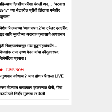
पहिल्याच दिवशीच परीक्षा घेतली अन्… ‘बटवारा
1947’ च्या सेटवरील प्रीती झिंटाचा मजेशीर
खुलासा
विशेष फिल्म्सच्या ‘आवारापन 2’चा ट्रेलर प्रदर्शित,
सूड आणि मुक्तीच्या थरारक प्रवासाचे आश्वासन
इंडी चित्रपटांपासून भव्य युद्धनाट्यांपर्यंत –
दिग्दर्शक राजा कृष्ण मेनन यांचा कौतुकास्पद
सिनेमॅटिक प्रवास !
LIVE NOW
धनुष्यबाण कोणाचा? आज होणार फैसला LIVE
तरुण तेजपाल बलात्कार प्रकरणात दोषी; गोवा
खंडपीठाने निर्दोष मुक्तता रद्द केली