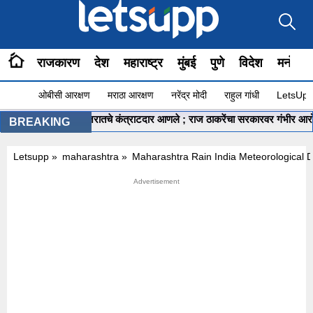
राजकारण
देश
महाराष्ट्र
मुंबई
पुणे
विदेश
मनोरंज
ओबीसी आरक्षण
मराठा आरक्षण
नरेंद्र मोदी
राहुल गांधी
LetsUpp 
कुंभमेळ्यासाठी गुजरातचे कंत्राटदार आणले ; राज ठाकरेंचा सरकारवर गंभीर आरोप
BREAKING
Letsupp
»
maharashtra
»
Maharashtra Rain India Meteorological D