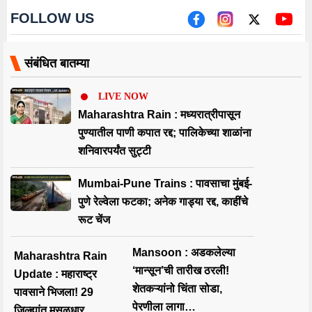
FOLLOW US
संबंधित बातम्या
LIVE NOW
Maharashtra Rain : मध्यरात्रीपासून
पुण्यातील पाणी कपात रद्द; पालिकेच्या शाळांना
शनिवारपर्यंत सुट्टी
Mumbai-Pune Trains : पावसाचा मुंबई-
पुणे रेल्वेला फटका; अनेक गाड्या रद्द, काहींचे
रूट चेंज
Mansoon : अडकलेल्या
Maharashtra Rain
‘मान्सून’ची तारीख ठरली!
Update : महाराष्ट्र
शेतकऱ्यांनो चिंता सोडा,
पावसाने भिजला! 29
पेरणीला लागा…
जिल्ह्यांत मुसळधार