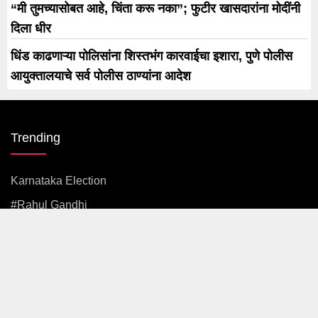
“मी तुमच्यासोबत आहे, चिंता करू नका”; फुटीर खासदारांना मोदींनी
दिला धीर
धिंड काढणाऱ्या पोलिसांना शिस्तभंग कारवाईचा इशारा, पुणे पोलीस
आयुक्तालयाचे सर्व पोलीस ठाण्यांना आदेश
Trending
Karnataka Election
#rahul Gandhi
#BJP
#एकनाथ शिंदे
अजित पवार
#आदित्य ठाकरे