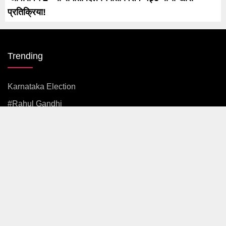
प्रतिक्रिया!
Trending
Karnataka Election
#rahul Gandhi
#BJP
#एकनाथ शिंदे
अजित पवार
#आदित्य ठाकरे
News