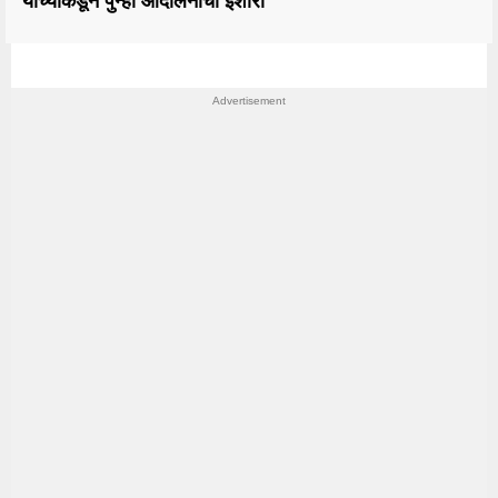
यांच्याकडून पुन्हा आंदोलनाचा इशारा