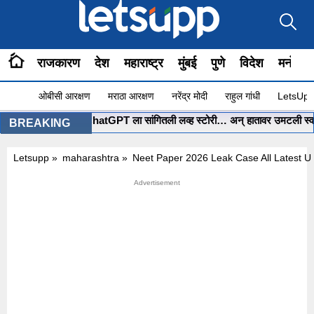
राजकारण
देश
महाराष्ट्र
मुंबई
पुणे
विदेश
मनोरंज
ओबीसी आरक्षण
मराठा आरक्षण
नरेंद्र मोदी
राहुल गांधी
LetsUpp 
मुंबईच्या पोरीनं ChatGPT ला सांगितली लव्ह स्टोरी… अन् हातावर उमटली स्वप्नातली
BREAKING
Letsupp
»
maharashtra
»
Neet Paper 2026 Leak Case All Latest U