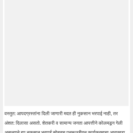
वस्तुत: आपदग्रस्तांना दिली जाणारी मदत ही नुकसान भरपाई नाही, तर
अंशत: दिलासा असतो. शेतकरी व सामान्य जनता आपत्तीने कोलमडून गेली
असल्याने ह्या नुकसान भरपाई सोबतच पुनरूज्जीवन कार्यक्रमाचा आराखडा