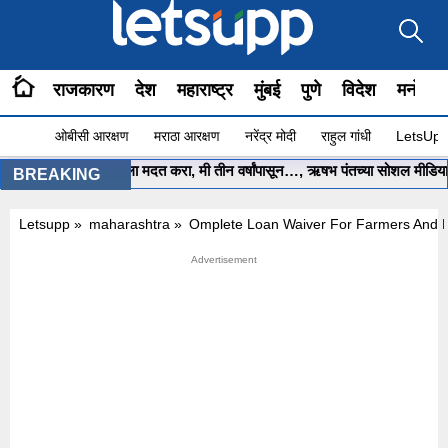
राजकारण
देश
महाराष्ट्र
मुंबई
पुणे
विदेश
मनोरंज
ओबीसी आरक्षण
मराठा आरक्षण
नरेंद्र मोदी
राहुल गांधी
LetsUpp 
्यमंत्री साहेब.. मला मदत करा, मी तीन वर्षांपासून…, ऋषभ पंतच्या सोशल मीडिया पोस्ट
BREAKING
Letsupp
»
maharashtra
»
Omplete Loan Waiver For Farmers And 