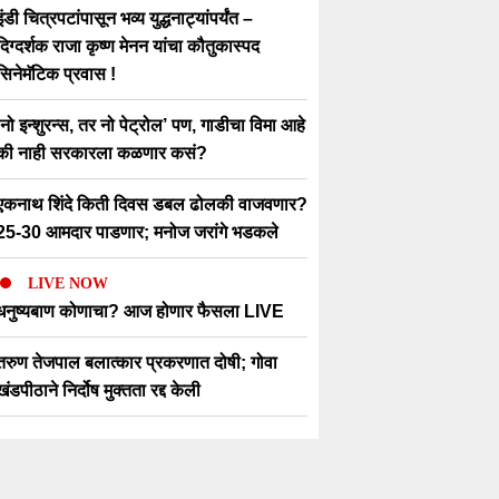
इंडी चित्रपटांपासून भव्य युद्धनाट्यांपर्यंत –
दिग्दर्शक राजा कृष्ण मेनन यांचा कौतुकास्पद
सिनेमॅटिक प्रवास !
‘नो इन्शुरन्स, तर नो पेट्रोल’ पण, गाडीचा विमा आहे
की नाही सरकारला कळणार कसं?
एकनाथ शिंदे किती दिवस डबल ढोलकी वाजवणार?
25-30 आमदार पाडणार; मनोज जरांगे भडकले
LIVE NOW
धनुष्यबाण कोणाचा? आज होणार फैसला LIVE
तरुण तेजपाल बलात्कार प्रकरणात दोषी; गोवा
खंडपीठाने निर्दोष मुक्तता रद्द केली