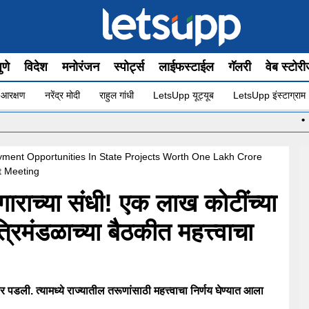
ुणे
विदेश
मनोरंजन
स्पोर्ट्स
लाईफस्टाईल
गॅलरी
वेब स्टोर
 आरक्षण
नरेंद्र मोदी
राहुल गांधी
LetsUpp यूट्यूब
LetsUpp इंस्टाग्राम
•
मुंबईच्य
ent Opportunities In State Projects Worth One Lakh Crore
t Meeting
ाराच्या संधी! एक लाख कोटींच्या
त्रिमंडळाच्या बैठकीत महत्त्वाचा
डली. त्यामध्ये राज्यातील तरूणांसाठी महत्त्वाचा निर्णय घेण्यात आला