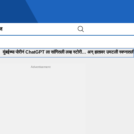
ीज
ा पोरीनं ChatGPT ला सांगितली लव्ह स्टोरी… अन् हातावर उमटली स्वप्नातली लग्नाची मे