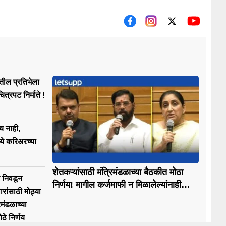
ीतील प्रतिभेला
त्रपट निर्माते !
च नाही,
ये करिअरच्या
शेतकऱ्यांसाठी मंत्रिमंडळाच्या बैठकीत मोठा
र निवडून
निर्णय! मागील कर्जमाफी न मिळालेल्यांनाही
रांसाठी मोठ्या
मिळणार यंदाची कर्जमाफी
िमंडळाच्या
ठे निर्णय