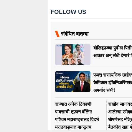
FOLLOW US
संबंधित बातम्या
बॉलिवूडच्या पुढील पिढ
आकार अन् संधी देणारे चि
फक्त रासायनिक उद्योग
केमिकल इंजिनिअरिंगमध्
अमर्याद संधी!
राज्यात अनेक ठिकाणी
राखीव जागांव
पावसाची तूफान बॅटिंग!
आलेल्या उमेदवा
पश्चिम महाराष्ट्रासह विदर्भ
घोषणेसह मंत्र
मराठवाड्यात मान्सूनचं
बैठकीत सहा मो