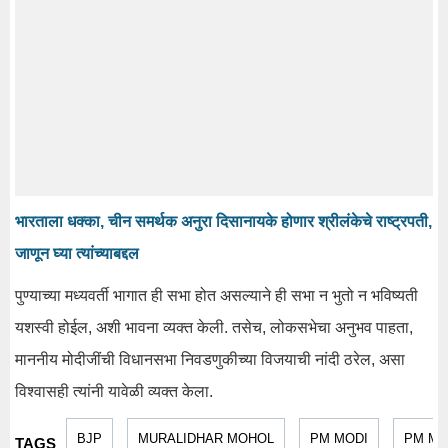
भारताला धक्का, चीन समर्थक अनुरा दिसानायके होणार श्रीलंकेचे राष्ट्रपती,
जाणून घ्या त्यांच्याबद्दल
पुण्याच्या मध्यवर्ती भागात ही सभा होत असल्याने ही सभा न भुतो न भविष्यती
यशस्वी होईल, अशी भावना व्यक्त केली. तसेच, लोकसभेचा अनुभव पाहता,
माननीय मोदीजींची विधानसभा निवडणुकीच्या विजयाची नांदी ठरेल, असा
विश्वासही त्यांनी यावेळी व्यक्त केला.
BJP
MURALIDHAR MOHOL
PM MODI
PM MO
TAGS