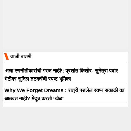
ताजी बातमी
‘मला रणनीतीकारांची गरज नाही’; प्रशांत किशोर- सुनेत्रा पवार
भेटीवर सुनिल तटकरेंची स्पष्ट भूमिका
Why We Forget Dreams : रात्री पडलेलं स्वप्न सकाळी का
आठवत नाही? मेंदूच करतो ‘खेळ’
अनिल कपूर होस्ट करत असलेल्या ‘इंडिया के टॉप 1% चा प्रीमियर
होणार 5 सप्टेंबरला
विजयसिंह घाडगे, रणजीत पाटील, देवा चव्हाण यांना यंदाचा शौर्य