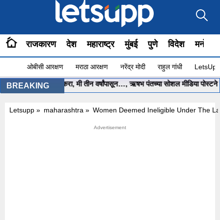
राजकारण
देश
महाराष्ट्र
मुंबई
पुणे
विदेश
मनोरंज
ओबीसी आरक्षण
मराठा आरक्षण
नरेंद्र मोदी
राहुल गांधी
LetsUpp 
्री साहेब.. मला मदत करा, मी तीन वर्षांपासून…, ऋषभ पंतच्या सोशल मीडिया पोस्टने खळ
BREAKING
Letsupp
»
maharashtra
»
Women Deemed Ineligible Under The Lad