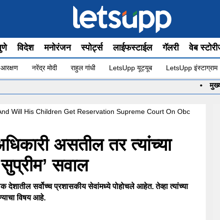
ुणे
विदेश
मनोरंजन
स्पोर्ट्स
लाईफस्टाईल
गॅलरी
वेब स्टोर
 आरक्षण
नरेंद्र मोदी
राहुल गांधी
LetsUpp यूट्यूब
LetsUpp इंस्टाग्राम
•
मुख्यमंत्री सा
r And Will His Children Get Reservation Supreme Court On Obc
कारी असतील तर त्यांच्या
‘सुप्रीम’ सवाल
शातील सर्वोच्च प्रशासकीय सेवांमध्ये पोहोचले आहेत. तेव्हा त्यांच्या
ण्याचा विषय आहे.