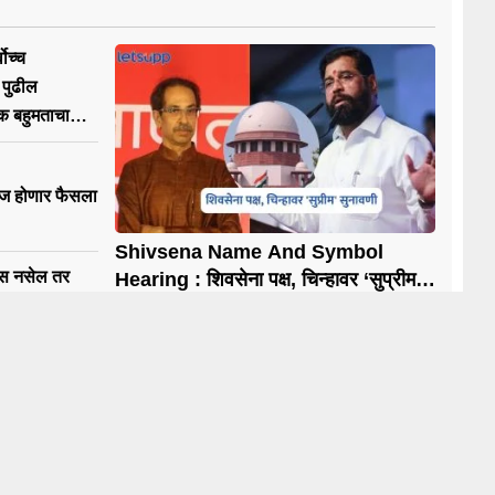
ोच्च
 पुढील
क बहुमताचा
ज होणार फैसला
Shivsena Name And Symbol
न्स नसेल तर
Hearing : शिवसेना पक्ष, चिन्हावर ‘सुप्रीम’
सुनावणी; आज ठाकरेंना दिलासा की धक्का?
र नाही? सुप्रीम
ारला काय