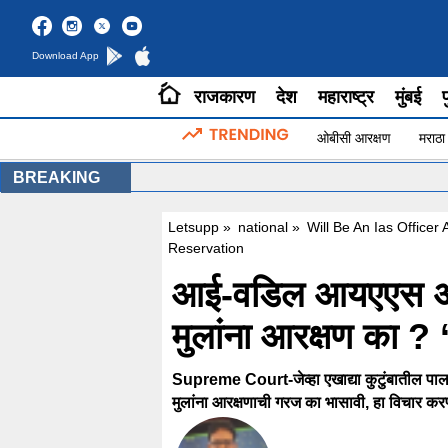
Download App
राजकारण
देश
महाराष्ट्र
मुंबई
प
ओबीसी आरक्षण
मराठा
BREAKING
Letsupp
»
national
»
Will Be An Ias Office
Reservation
आई-वडिल आयएएस अधि
मुलांना आरक्षण का ? 
Supreme Court-जेव्हा एखाद्या कुटुंबातील पालक दे
मुलांना आरक्षणाची गरज का भासावी, हा विचार कर