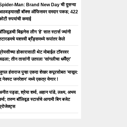
Spider-Man: Brand New Day ची दुसऱ्या
आठवड्यातही बॉक्स ऑफिसवर दमदार पकड; 422
कोटी रुपयांची कमाई
बॉलिवूडची बिझनेस लीग ‘हे’ सात स्टार्स ज्यांनी
स्टारडमचे यशस्वी ब्रँड्समध्ये रूपांतर केले
प्रेयसीच्या होकारासाठी थेट मोबाईल टॉवरवर
चढला; तीन तासांनी उतरला ‘सांगलीचा धर्मेंद्र’
जुगल हंसराज पुन्हा एकदा शेखर कपूरसोबत ‘मासूम:
द नेक्स्ट जनरेशन’ मध्ये एकत्र येणार !
अनीत पड्डा, श्रेया शर्मा, अहान पांडे, लक्ष्य, अभय
वर्मा; तरुण बॉलिवूड स्टार्सचे आगामी बिग बजेट
प्रोजेक्ट्स