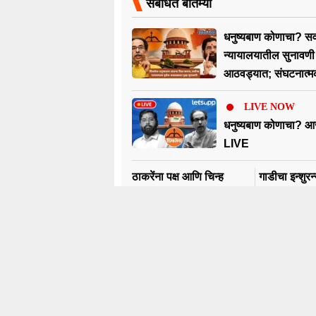
संबंधित बातम्या
धनुष्यबाण कोणाचा? सर्व
न्यायालयातील सुनावणी
आठवड्यात; संघटनात्म
ठाकरे गटाचा दावा
LIVE NOW
धनुष्यबाण कोणाचा? आ
LIVE
ठाकरेंना पक्ष आणि चिन्ह
गाडीचा इन्शुर
मिळवून देण्यासाठी सिब्बलाचा
पेट्रोल मिळणा
जोरदार युक्तीवाद! आज
कोर्टाचे सरक
कोर्टात नेमकं काय घडलं?
निर्देश?