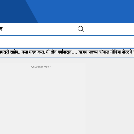
ीज
हेब.. मला मदत करा, मी तीन वर्षांपासून…, ऋषभ पंतच्या सोशल मीडिया पोस्टने खळबळ