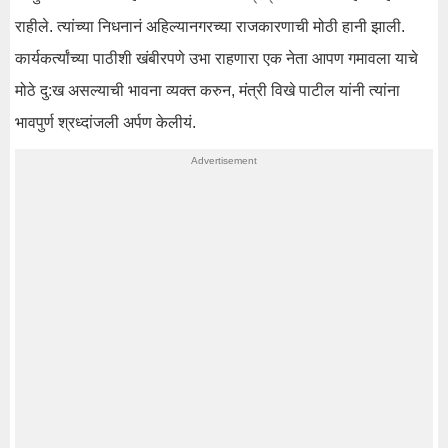
राहीले. त्‍यांच्‍या निधनानं अहिल्‍यानगरच्‍या राजकारणाची मोठी हानी झाली.
कार्यकर्त्‍यांच्‍या पाठीशी खंबीरपणे उभा राहणारा एक नेता आपण गमावला याचे
मोठे दु:ख असल्‍याची भावना व्‍यक्‍त करुन, मंत्री विखे पाटील यांनी त्‍यांना
भावपुर्ण श्रध्‍दांजली अर्पण केलीयं.