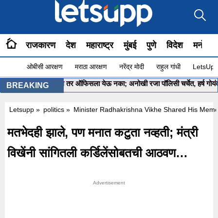
राजकारण
देश
महाराष्ट्र
मुंबई
पुणे
विदेश
मनोरंज
ओबीसी आरक्षण
मराठा आरक्षण
नरेंद्र मोदी
राहुल गांधी
LetsUpp 
‘अनहॅप्पी’ असाल तर ऑफिसला येऊ नका; अनोखी रजा पॉलिसी चर्चेत, हर्ष गोयंकाही मै
BREAKING
Letsupp
»
politics
»
Minister Radhakrishna Vikhe Shared His Memori
मतभेदही झाले, पण मनात कटुता नव्हती; मंत्री
विखेंनी सांगितली कर्डिलेंसोबतची आठवण…