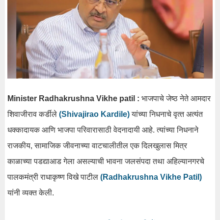
Minister Radhakrushna Vikhe patil :
भाजपाचे जेष्‍ठ नेते आमदार
शिवाजीराव कर्डीले
(Shivajirao Kardile)
यांच्‍या निधनाचे वृत्‍त अत्‍यंत
धक्‍कादायक आणि भाजपा परिवारासाठी वेदनादायी आहे. त्‍यांच्‍या निधनाने
राजकीय, सामाजिक जीवनाच्‍या वाटचालीतील एक दिलखुलास मित्र
काळाच्‍या पडद्याआड गेला असल्‍याची भावना जलसंपदा तथा अहिल्‍यानगरचे
पालकमंत्री राधाकृष्‍ण विखे पाटील
(Radhakrushna Vikhe Patil)
यांनी व्‍यक्‍त केली.