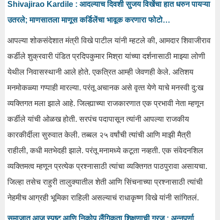
Shivajirao Kardile : आदल्याच दिवशी सुजय विखेंचा हात धरुन पायऱ्या
उतरले; माणसातला माणूस कर्डिलेंचा भावूक करणारा फोटो…
आपल्‍या शोकसंदेशात मंत्री विखे पाटील यांनी म्‍हटले की, आमदार शिवाजीराव
कर्डीले शुक्रवारी पंडित प्रदिपकुमार मिश्रा यांच्‍या दर्शनासाठी माझ्या लोणी
येथील निवासस्‍थानी आले होते. ए‍कत्रित आम्‍ही जेवणही केले. अतिशय
मनमोकळ्या गप्‍पाही मारल्‍या. परंतू अचानक असे वृत्‍त येणे याचे मनस्‍वी दु:ख
व्‍यक्तिगत मला झाले आहे. जिल्‍ह्याच्‍या राजकारणात एक प्रभावी नेता म्‍हणून
कर्डीले यांची ओळख होती. सरपंच पदापासून त्‍यांनी आपल्‍या राजकीय
कारकीर्दीला सुरुवात केली. तब्‍बल २५ वर्षांची त्‍यांची आणि माझी मैत्री
राहीली, कधी मतभेदही झाले. परंतू मनामध्‍ये कटूता नव्‍हती. एक संवेदनशिल
व्‍यक्‍ति‍मत्‍व म्‍हणून प्रत्‍येक प्रश्‍नासाठी त्‍यांचा व्‍यक्तिगत पाठपुरावा असायचा.
जिल्‍हा तसेच राहुरी तालुक्‍यातील शेती आणि सिंचनाच्‍या प्रश्‍नासाठी त्‍यांची
नेहमीच आग्रही भूमिका राहिली असल्याचं राधाकृष्ण विखे यांनी सांगितलं.
समाजात आज स्पष्ट आणि निकोप लैंगिकता शिक्षणाची गरज : अन्नपूर्णा