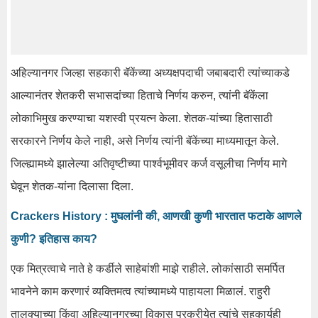
अहिल्‍यानगर जिल्‍हा सहकारी बॅकेंच्‍या अध्‍यक्षपदाची जबाबदारी त्‍यांच्‍याकडे
आल्‍यानंतर शेतकरी सभासदांच्‍या हिताचे निर्णय करुन, त्‍यांनी बॅकेंला
लो‍काभिमुख करण्‍याचा यशस्‍वी प्रयत्‍न केला. शेतक-यांच्‍या हितासाठी
सरकारने निर्णय केले नाही, असे निर्णय त्‍यांनी बॅकेंच्‍या माध्‍यमातून केले.
जिल्‍ह्यामध्‍ये झालेल्‍या अतिवृष्टीच्‍या पार्श्‍वभूमीवर कर्ज वसूलीचा निर्णय मागे
घेवून शेतक-यांना दिलासा दिला.
Crackers History : मुघलांनी की, आणखी कुणी भारतात फटाके आणले
कुणी? इतिहास काय?
एक मित्रत्‍वाचे नाते हे कर्डीले साहेबांशी माझे राहीले. लोकांसाठी समर्पित
भावनेने काम करणारं व्‍यक्तिमत्‍व त्‍यांच्‍यामध्‍ये पाहायला मिळालं. राहुरी
तालुक्‍याच्‍या किंवा अहिल्‍यानगरच्‍या विकास प्रक्रीयेत त्‍यांचे सहकार्यही