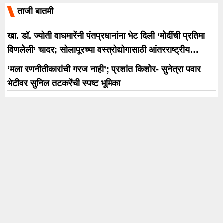
ताजी बातमी
खा. डॉ. ज्योती वाघमारेंनी पंतप्रधानांना भेट दिली ‘मोदींची प्रतिमा
विणलेली’ चादर; सोलापूरच्या वस्त्रोद्योगासाठी आंतरराष्ट्रीय
धोरणाची मागणी
‘मला रणनीतीकारांची गरज नाही’; प्रशांत किशोर- सुनेत्रा पवार
भेटीवर सुनिल तटकरेंची स्पष्ट भूमिका
Why We Forget Dreams : रात्री पडलेलं स्वप्न सकाळी का
आठवत नाही? मेंदूच करतो ‘खेळ’
अनिल कपूर होस्ट करत असलेल्या ‘इंडिया के टॉप 1% चा प्रीमियर
होणार 5 सप्टेंबरला
विजयसिंह घाडगे, रणजीत पाटील, देवा चव्हाण यांना यंदाचा शौर्य
पुरस्कार