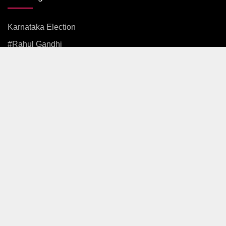
Karnataka Election
#rahul Gandhi
#BJP
#एकनाथ शिंदे
अजित पवार
#आदित्य ठाकरे
News
Politics
Maharashtra
Mumbai
Pune