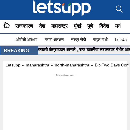
राजकारण
देश
महाराष्ट्र
मुंबई
पुणे
विदेश
मनोरंज
ओबीसी आरक्षण
मराठा आरक्षण
नरेंद्र मोदी
राहुल गांधी
LetsUpp 
कुंभमेळ्यासाठी गुजरातचे कंत्राटदार आणले ; राज ठाकरेंचा सरकारवर गंभीर आरोप
BREAKING
Letsupp
»
maharashtra
»
north-maharashtra
»
Bjp Two Days Conve