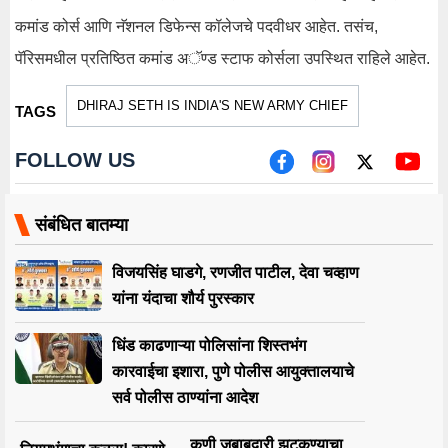
कमांड कोर्स आणि नॅशनल डिफेन्स कॉलेजचे पदवीधर आहेत. तसंच,
पॅरिसमधील प्रतिष्ठित कमांड अॅण्ड स्टाफ कोर्सला उपस्थित राहिले आहेत.
DHIRAJ SETH IS INDIA'S NEW ARMY CHIEF
TAGS
FOLLOW US
संबंधित बातम्या
विजयसिंह घाडगे, रणजीत पाटील, देवा चव्हाण
यांना यंदाचा शौर्य पुरस्कार
धिंड काढणाऱ्या पोलिसांना शिस्तभंग
कारवाईचा इशारा, पुणे पोलीस आयुक्तालयाचे
सर्व पोलीस ठाण्यांना आदेश
कुणी जबाबदारी झटकण्याचा