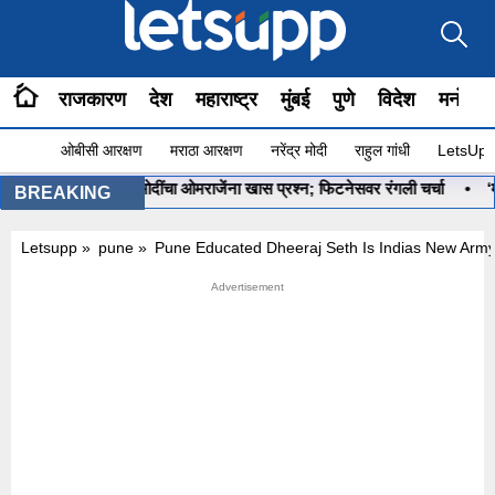
राजकारण
देश
महाराष्ट्र
मुंबई
पुणे
विदेश
मनोरंज
ओबीसी आरक्षण
मराठा आरक्षण
नरेंद्र मोदी
राहुल गांधी
LetsUpp 
ू आहे ना?”, PM मोदींचा ओमराजेंना खास प्रश्न; फिटनेसवर रंगली चर्चा
•
‘मला र
BREAKING
Letsupp
»
pune
»
Pune Educated Dheeraj Seth Is Indias New Army