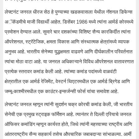
लेफ्टनंट जनरल धीरज सेठ हे पुण्याच्या खडकवासला येथील नॅशनल डिफेन्स
अॅकॅडमीचे माजी विद्यार्थी आहेत. डिसेंबर 1986 मध्ये त्यांना आर्मर्ड कोरमध्ये
प्रमोशन देण्यात आले. सुमारे चार दशकांच्या विशिष्ट सैन्य कारकिर्दीत त्यांना
ऑपरेशनल, स्ट्रॅटेजिक, क्षमता विकास आणि संस्थात्मक क्षेत्रांमध्ये व्यापक
अनुभव आहे. भारतीय सेनेच्या युद्धक्षमता वाढवणे आणि दीर्घकालीन परिवर्तनात
त्यांचा मोठा वाटा आहे. या जनरल अधिकाऱ्याने विविध ऑपरेशनल वातावरणात
प्रत्येक स्तरावर कमांड केली आहे. त्यांच्या कमांड पदांमध्ये वाळवंटी
क्षेत्रातील एक आर्मर्ड रेजिमेंट, वेस्टर्न थिएटरमधील एक आर्मर्ड ब्रिगेड आणि
जम्मू-काश्मीरमधील एक काउंटर-इन्सर्जन्सी फोर्स यांचा समावेश आहे.
लेफ्टनंट जनरल म्हणून त्यांनी सुदर्शन चक्र कोरची कमांड केली, जी भारतीय
सेनेची एक प्रमुख स्ट्राइक फॉर्मेशन आहे. त्यानंतर ते दिल्ली एरियाचे जनरल
ऑफिसर कमांडिंग म्हणून कार्यरत होते, जिथे त्यांनी महत्त्वाच्या राष्ट्रीय आणि
आंतरराष्ट्रीय सैन्य सहकार्य तसेच औपचारिक जबाबदाऱ्या सांभाळल्या. आर्मी