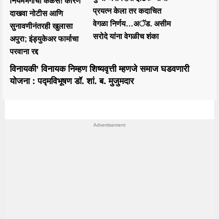
नियमभंगाचा कळस! कारणे
प्रयत्न केला तर कदाचित
दाखवा नोटीस आणि
वेगळा निर्णय…अॅड. असीम
सुनावणीनंतरही खुलासा
सरोदे यांना वेगळीच शंका
अपुरा; इंड्युकेअर फार्माचा
परवाना रद्द
विनायकी’ विनायक निम्हण शिष्यवृत्ती म्हणजे समाज घडवणारी
योजना : पद्मविभूषण डॉ. शां. ब. मुजुमदार