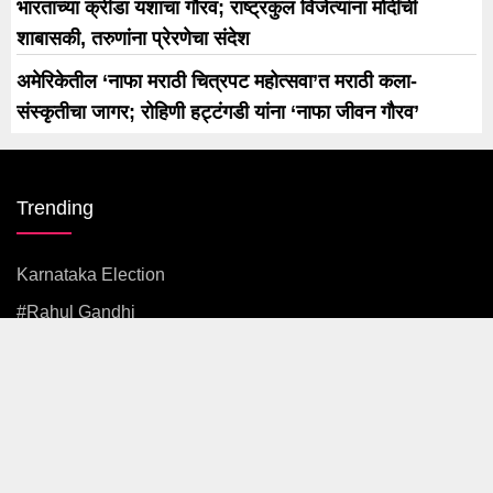
भारताच्या क्रीडा यशाचा गौरव; राष्ट्रकुल विजेत्यांना मोदींची
शाबासकी, तरुणांना प्रेरणेचा संदेश
अमेरिकेतील ‘नाफा मराठी चित्रपट महोत्सवा’त मराठी कला-
संस्कृतीचा जागर; रोहिणी हट्टंगडी यांना ‘नाफा जीवन गौरव’
Trending
Karnataka Election
#rahul Gandhi
#BJP
#एकनाथ शिंदे
अजित पवार
#आदित्य ठाकरे