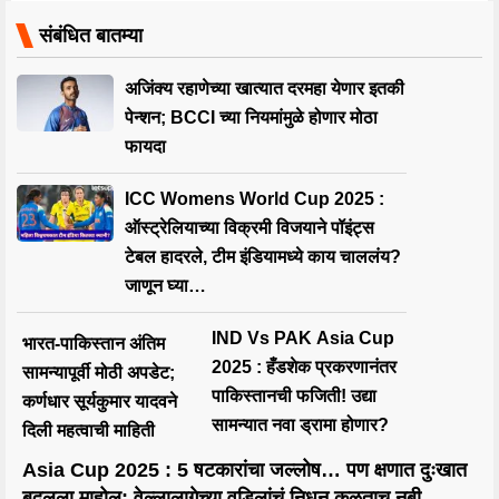
संबंधित बातम्या
अजिंक्य रहाणेच्या खात्यात दरमहा येणार इतकी
पेन्शन; BCCI च्या नियमांमुळे होणार मोठा
फायदा
ICC Womens World Cup 2025 :
ऑस्ट्रेलियाच्या विक्रमी विजयाने पॉइंट्स
टेबल हादरले, टीम इंडियामध्ये काय चाललंय?
जाणून घ्या…
IND Vs PAK Asia Cup
भारत-पाकिस्तान अंतिम
2025 : हँडशेक प्रकरणानंतर
सामन्यापूर्वी मोठी अपडेट;
पाकिस्तानची फजिती! उद्या
कर्णधार सूर्यकुमार यादवने
सामन्यात नवा ड्रामा होणार?
दिली महत्वाची माहिती
Asia Cup 2025 : 5 षटकारांचा जल्लोष… पण क्षणात दुःखात
बदलला माहोल; वेल्लालागेच्या वडिलांचं निधन कळताच नबी…