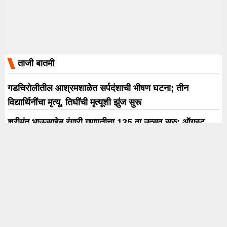
ताजी बातमी
गडचिरोलीतील आश्रमशाळेत सर्पदंशाची भीषण घटना; तीन
विद्यार्थिनींचा मृत्यू, तिघींची मृत्यूशी झुंज सुरू
श्रीमंत भाऊसाहेब रंगारी गणपतीचा 135 वा उत्सव सुरु; ऑगस्ट
क्रांती दिनाच्या मुहूर्तावर वासा पूजन अन् देखाव्याचे अनावरण
अमृता खानविलकरचा इशारा; सोशल मीडियावरील बदनामीकारक
मजकुराविरोधात 10 ऑगस्टपासून कायदेशीर कारवाई
पंतप्रधान मोदींच्या भेटीसाठी शरद पवार गटाचे सर्व 8 खासदार
दिल्लीत; राजकीय चर्चांना उधाण
मान्सूनची पुन्हा जोरदार एंट्री; मुंबईसह कोकण, घाटमाथा आणि मध्य