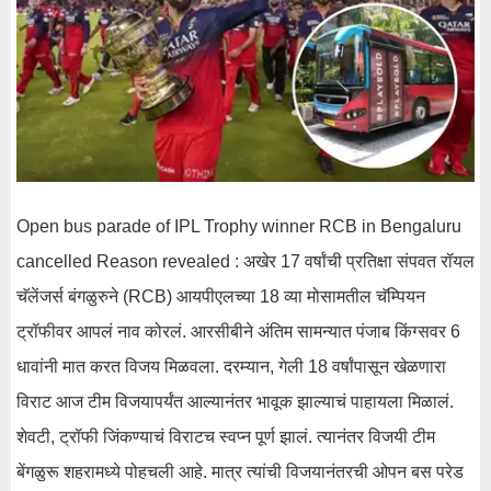
Open bus parade of IPL Trophy winner RCB in Bengaluru
cancelled Reason revealed : अखेर 17 वर्षांची प्रतिक्षा संपवत रॉयल
चॅलेंजर्स बंगळुरुने (RCB) आयपीएलच्या 18 व्या मोसामतील चॅम्पियन
ट्रॉफीवर आपलं नाव कोरलं. आरसीबीने अंतिम सामन्यात पंजाब किंग्सवर 6
धावांनी मात करत विजय मिळवला. दरम्यान, गेली 18 वर्षांपासून खेळणारा
विराट आज टीम विजयापर्यंत आल्यानंतर भावूक झाल्याचं पाहायला मिळालं.
शेवटी, ट्रॉफी जिंकण्याचं विराटच स्वप्न पूर्ण झालं. त्यानंतर विजयी टीम
बेंगळुरू शहरामध्ये पोहचली आहे. मात्र त्यांची विजयानंतरची ओपन बस परेड