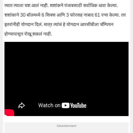
त्यात त्याला यश आलं नाही. शशांकने पंजाबसाठी सर्वाधिक धावा केल्या.
शशांकाने 30 बॉलमध्ये 6 सिक्स आणि 3 फोरसह नाबाद 61 रन्स केल्या. तर
इतरांनीही योगदान दिलं. मात्र त्यांचं हे योगदान आरसीबीला चॅम्पियन
होण्यापासून रोखू शकलं नाही.