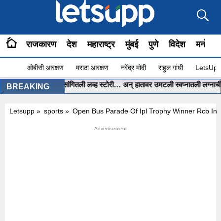
राजकारण
देश
महाराष्ट्र
मुंबई
पुणे
विदेश
मनोरंज
ओबीसी आरक्षण
मराठा आरक्षण
नरेंद्र मोदी
राहुल गांधी
LetsUpp 
ीनं ChatGPT ला सांगितली लव्ह स्टोरी… अन् हातावर उमटली स्वप्नातली लग्नाची मेहेंदी
BREAKING
Letsupp
»
sports
»
Open Bus Parade Of Ipl Trophy Winner Rcb In