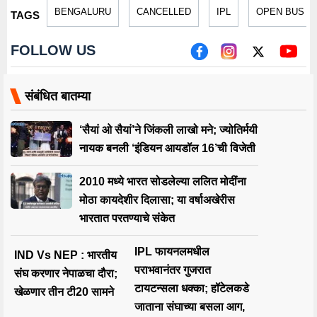
BENGALURU
CANCELLED
IPL
OPEN BUS P
TAGS
FOLLOW US
संबंधित बातम्या
‘सैयां ओ सैयां’ने जिंकली लाखो मने; ज्योतिर्मयी
नायक बनली ‘इंडियन आयडॉल 16’ची विजेती
2010 मध्ये भारत सोडलेल्या ललित मोदींना
मोठा कायदेशीर दिलासा; या वर्षाअखेरीस
भारतात परतण्याचे संकेत
IPL फायनलमधील
IND Vs NEP : भारतीय
पराभवानंतर गुजरात
संघ करणार नेपाळचा दौरा;
टायटन्सला धक्का; हॉटेलकडे
खेळणार तीन टी20 सामने
जाताना संघाच्या बसला आग,