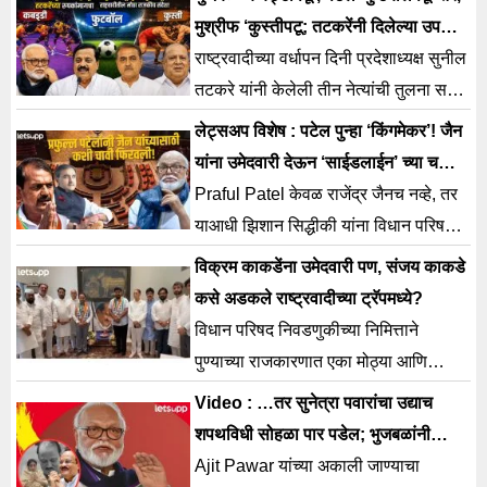
अपक्ष लढण्याचा निर्णय घेतला होता.
मुश्रीफ ‘कुस्तीपटू; तटकरेंनी दिलेल्या उपमांचे
अर्थ काय?
राष्ट्रवादीच्या वर्धापन दिनी प्रदेशाध्यक्ष सुनील
तटकरे यांनी केलेली तीन नेत्यांची तुलना सध्या
राजकीय वर्तुळात चर्चेचा केंद्रबिंदू ठरत आहे.
लेट्सअप विशेष : पटेल पुन्हा ‘किंगमेकर’! जैन
यांना उमेदवारी देऊन ‘साईडलाईन’ च्या चर्चांना
पूर्णविराम…
Praful Patel केवळ राजेंद्र जैनच नव्हे, तर
याआधी झिशान सिद्धीकी यांना विधान परिषदेवर
पाठवण्यामागे पटेल यांचाचा खारीचा वाटा होता.
विक्रम काकडेंना उमेदवारी पण, संजय काकडे
कसे अडकले राष्ट्रवादीच्या ट्रॅपमध्ये?
विधान परिषद निवडणुकीच्या निमित्ताने
पुण्याच्या राजकारणात एका मोठ्या आणि
धक्कादायक राजकीय भूकंपाची स्क्रिप्ट
Video : …तर सुनेत्रा पवारांचा उद्याच
लिहिली गेली आहे.
शपथविधी सोहळा पार पडेल; भुजबळांनी
सांगितल्या घडामोडी
Ajit Pawar यांच्या अकाली जाण्याचा