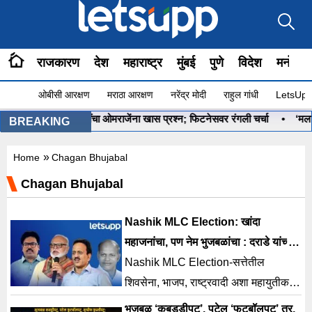
राजकारण
देश
महाराष्ट्र
मुंबई
पुणे
विदेश
मनोरंज
ओबीसी आरक्षण
मराठा आरक्षण
नरेंद्र मोदी
राहुल गांधी
LetsUpp 
हे ना?”, PM मोदींचा ओमराजेंना खास प्रश्न; फिटनेसवर रंगली चर्चा
•
‘मला रणनीत
BREAKING
»
Home
Chagan Bhujabal
Chagan Bhujabal
Nashik MLC Election: खांदा
महाजनांचा, पण नेम भुजबळांचा : दराडे यांच्या
पराभवाची आतली गोष्ट
Nashik MLC Election-सत्तेतील
शिवसेना, भाजप, राष्ट्रवादी अशा महायुतीकडे
468 पेक्षा जास्त मते होते. गोकुळ गीते यांनी
भुजबळ ‘कबड्डीपटू’, पटेल ‘फुटबॉलपटू’ तर,