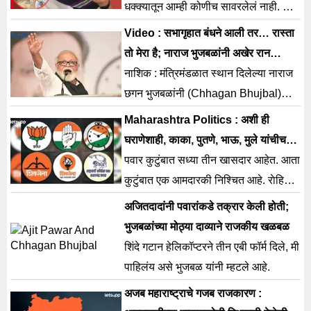
धक्क्यातून आम्ही कोणीच सावरलेलं नाही. दादा
आमच्यातच आहे असं वाटतं. या शोकमग्न
Video : सभागृहात बंधने आली तर… रास्ता
अवस्थेत आम्ही आहोत.
तो मेरा है; नाराज भुजबळांनी अखेर रान
पेटवलचं
नाशिक : मंत्रिमंडळात स्थान दिलेल्या नाराज
छगन भुजबळांनी (Chhagan Bhujbal)
अखेर मेरा वक्त भी आयेगा और तेरी राय भी
Maharashtra Politics : अशी ही
बदलेगी म्हणत आता न्यायासाठी रस्त्यावर
घराणेशाही, काका, पुतणे, भाऊ, मुले यांचीच
उतरणार असल्याची घोषणा केली आहे. मी
चलती!
पवार कुटुंबात सध्या तीन खासदार आहेत. आता
संपूर्ण राज्यात जाणार आहे. मी अनेक राज्यातून
कुटुंबात एक आमदारकी निश्चित आहे. राेहित
जाणार आणि ओबीसींचा एल्गार पुकारणार
पवार निवडून आल्यास दाेन आमदार हाेतील.
अजितदादांनी पवारांकडे तक्रार केली होती;
असून, आम्ही मराठा समाजाच्या विरोधात नाही.
भुजबळांच्या मोठ्या दाव्याने राजकीय खळबळ
मराठा समाजाच्या आरक्षणाला विरोध केला
शिंदे गटान हेलिकॉप्टरने तीन एबी फॉर्म दिले, मी
नाही. मला […]
पाहिलंय असे भुजबळ यांनी म्हटले आहे.
अजब महाराष्ट्राचे गजब राजकारण :