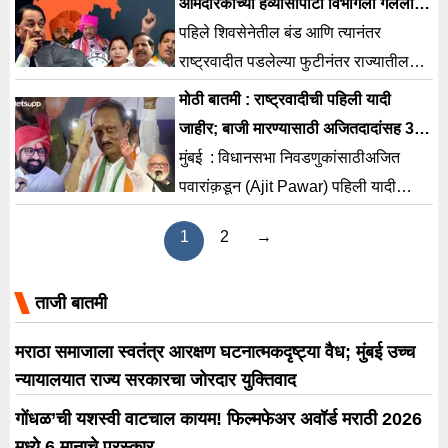
आमदारकीच्या हव्यासापोटी विभागली गेलेली
राजकीय कुटुंब
पहिले शिवसेनेतील बंड आणि त्यानंतर
राष्ट्रवादीत पडलेल्या फुटीनंतर राज्यातील
राजकीय समीकरणं पुरती बदलेली आहे.
मोठी बातमी : राष्ट्रवादीची पहिली यादी
जाहीर; बाजी मारण्यासाठी अजितदादांसह 38
शिलेदार मैदानात
मुंबई : विधानसभा निवडणुकांसाठीअजित
पवारांक़डून (Ajit Pawar) पहिली यादी
जाहीर करण्यात आली असून, यात 38 जणांना
1
2
→
उमेदवारी जाहीर करण्यात आली आहे. पहिल्या
यादीमध्ये राष्ट्रवादी काँग्रेसच्या बड्या नेत्यांचा
ताजी बातमी
समावेश असून, स्वतः अजित पवार
बारामतीमधून निवडणुकीच्या मैदानात उतरले
मराठा समाजाला स्वतंत्र आरक्षण घटनात्मकदृष्ट्या वैध; मुंबई उच्च
आहेत. पिंपरीतुन राष्ट्रवादीचे आमदार अण्णा
न्यायालयात राज्य सरकारचा जोरदार युक्तिवाद
बनसोडे यांना उमेदवारी जाहीर करण्यात आली
गोंधळ’ची यशस्वी वाटचाल कायम! फिल्मफेअर अवॉर्ड मराठी 2026
आहे. तर, मावळमधून सुनील शेळके आणि
मध्ये 6 मानाचे पुरस्कार
येवल्यातून छगन […]