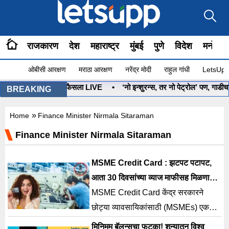
राजकारण
देश
महाराष्ट्र
मुंबई
पुणे
विदेश
मनोरंज
ओबीसी आरक्षण
मराठा आरक्षण
नरेंद्र मोदी
राहुल गांधी
LetsUpp 
 कोणाचा? आज होणार फैसला LIVE
•
‘नो इन्शुरन्स, तर नो पेट्रोल’ पण, गाडीचा
BREAKING
»
Home
Finance Minister Nirmala Sitaraman
Finance Minister Nirmala Sitaraman
MSME Credit Card : झटपट पटापट,
आता 30 दिवसांच्या व्याज माफीसह मिळणार 5
लाखांचं कर्ज
MSME Credit Card केंद्र सरकारने
छोट्या व्यावसायिकांसाठी (MSMEs) एक
खास क्रेडिट कार्ड आणण्याची योजना आखली
मिनिमम बॅलन्सचा फटका! शून्यातून विश्व