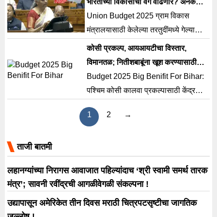
भारताच्या विकासाचा वेग वाढणार? अनेक
निर्मला सितारमण यांच्या अध्यक्षतेखाली बुधवारी
योजनांच्या घोषणा !
Union Budget 2025 ग्राम विकास
झालेल्या जीएसटी काउन्सिलच्या 56व्या
मंत्रालयासाठी केलेल्या तरतुदींमध्ये गेल्या
बैठकीत महत्त्वाचे (PM Modi Decision)
वर्षीच्या तुलनेत वाढ करण्यात आली आहे.
कोसी प्रकल्प, आयआयटीचा विस्तार,
करसंबंधी निर्णय घेण्यात आले. यावेळी विद्यमान
विमानतळ; नितीशबाबूंना खूश करण्यासाठी
चार टप्प्यांऐवजी (5%, 12%, 18% आणि
अर्थसंकल्पात घोषणांचा पाऊस
Budget 2025 Big Benifit For Bihar:
28%) कर रचनेत मोठा बदल करून फक्त
पश्चिम कोसी कालवा प्रकल्पासाठी केंद्र
दोन […]
सरकार मदत करणार आहे. त्यामुळे बिहारमधील
1
2
→
50,000 हेक्टरपेक्षा जास्त जमीन
ओलिताखाली येणार आहे.
ताजी बातमी
लहानग्यांच्या निरागस आवाजात पहिल्यांदाच ‘श्री स्वामी समर्थ तारक
मंत्र’; सावनी रवींद्रची आगळीवेगळी संकल्पना !
उद्यापासून अमेरिकेत तीन दिवस मराठी चित्रपटसृष्टीचा जागतिक
जल्लोष !