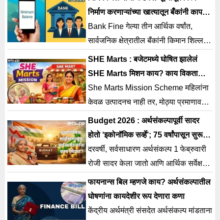
आहे.
निर्माण करणाऱ्यांच्या खात्यातून बँकांनी कापले
हजारो कोटी
Bank Fine गेल्या तीन आर्थिक वर्षांत,
सार्वजनिक क्षेत्रातील बँकांनी किमान शिल्लक
न ठेवल्याबद्दल ₹8,000 कोटींपेक्षा जास्त दंड
SHE Marts : बजेटमध्ये घोषित झालेलं
वसूल केला आहे.
SHE Marts मिशन काय? काय विकता
येणार, अर्ज कसा करायचा?
She Marts Mission Scheme महिलांना
केवळ उत्पादनच नाही तर, मोठ्या प्रमाणावर
त्यांच्या वस्तू विकता याव्यात अशी सरकारची
Budget 2026 : अर्थसंकल्पापूर्वी सादर
इच्छा आहे.
होतो ‘इकोनॉमिक सर्व्हे’; 75 वर्षांपासून सुरू
आहे परंपरा…
दरवर्षी, सर्वसाधारण अर्थसंकल्प 1 फेब्रुवारी
रोजी सादर केला जातो आणि आर्थिक सर्वेक्षण
एक दिवस आधी संसदेत मांडले जाते.
फायनान्स बिल म्हणजे काय? अर्थसंकल्पातील
घोषणांना कायदेशीर रूप देणारा कणा
केंद्रीय अर्थमंत्री संसदेत अर्थसंकल्प मांडताना