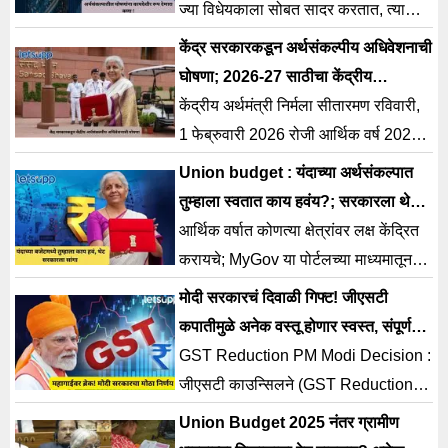
ज्या विधेयकाला सोबत सादर करतात, त्यालाच
फायनान्स बिल असं म्हटलं जातं.
केंद्र सरकारकडून अर्थसंकल्पीय अधिवेशनाची
घोषणा; 2026-27 साठीचा केंद्रीय
अर्थसंकल्प होणार सादर
केंद्रीय अर्थमंत्री निर्मला सीतारमण रविवारी,
1 फेब्रुवारी 2026 रोजी आर्थिक वर्ष 2026-
27 साठीचा केंद्रीय अर्थसंकल्प सादर
Union budget : यंदाच्या अर्थसंकल्पात
करणार.
तुम्हाला स्वतात काय हवंय?; सरकारला थेट
सांगता येणार
आर्थिक वर्षात कोणत्या क्षेत्रांवर लक्ष केंद्रित
करायचे; MyGov या पोर्टलच्या माध्यमातून
पुढे येऊन विचार मांडण्याचे आवाहन.
मोदी सरकारचं दिवाळी गिफ्ट! जीएसटी
कपातीमुळे अनेक वस्तू होणार स्वस्त, संपूर्ण
यादी समोर…
GST Reduction PM Modi Decision :
जीएसटी काउन्सिलने (GST Reduction)
एक ऐतिहासिक निर्णय घेतला आहे. यामुळे
Union Budget 2025 नंतर ग्रामीण
ग्राहकांना मोठा दिलासा मिळालाय. अर्थमंत्री