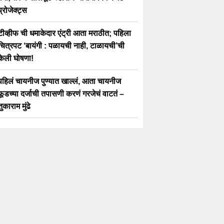
प्रोजेक्ट्स
टीव्हीफ ची धमाकेदार एंट्री आता मराठीत; पहिला
चित्रपट ‘बायंगी : पळायची नाही, टाळायची’ची
केली घोषणा!
पहिलं चायनीज पुण्यात खाल्लं, आता चायनीज
फूडच्या दर्जाची तपासणी करणं गरजेचं वाटतं –
तुकाराम मुंढे