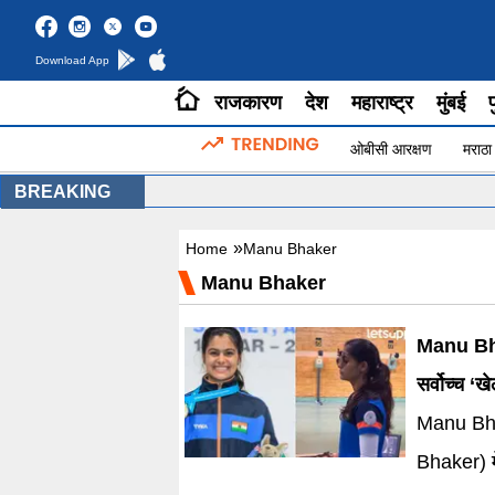
Download App
राजकारण
देश
महाराष्ट्र
मुंबई
प
ओबीसी आरक्षण
मराठा
BREAKING
»
Home
Manu Bhaker
Manu Bhaker
Manu Bhak
सर्वोच्च ‘
Manu Bha
Bhaker) मेजर ध्यानचंद खेलर