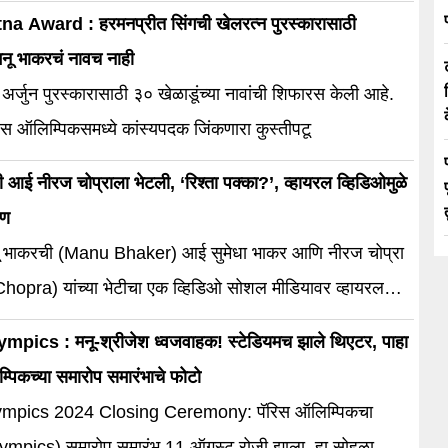
ाहीर झाला.
a Award : हरमनप्रीत सिंगची खेलरत्न पुरस्कारासाठी
नू भाकरचं नावच नाही
 अर्जुन पुरस्कारासाठी ३० खेळाडूंच्या नावांची शिफारस केली आहे.
पॅरिस ऑलिम्पिकसमध्ये कांस्यपदक जिंकणारा कुस्तीपटू
 आई नीरज चोप्राला भेटली, ‘रिश्ता पक्का?’, व्हायरल व्हिडिओमुळे
ाण
भाकरची (Manu Bhaker) आई सुमेधा भाकर आणि नीरज चोप्रा
hopra) यांच्या भेटीचा एक व्हिडिओ सोशल मीडियावर व्हायरल
mpics : मनू-श्रीजेश ध्वजवाहक! स्टेडियमच झाले थिएटर, पाहा
्पिकच्या समारोप समारंभाचे फोटो
ympics 2024 Closing Ceremony: पॅरिस ऑलिम्पिकचा
ympics) समारोप समारंभ 11 ऑगस्ट रोजी झाला. हा सोहळा