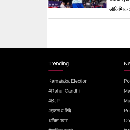
ऑलिम्पिक 
Trending
N
Karnataka Election
Pol
#rahul Gandhi
Ma
#BJP
Mu
#एकनाथ शिंदे
Pu
अजित पवार
Co