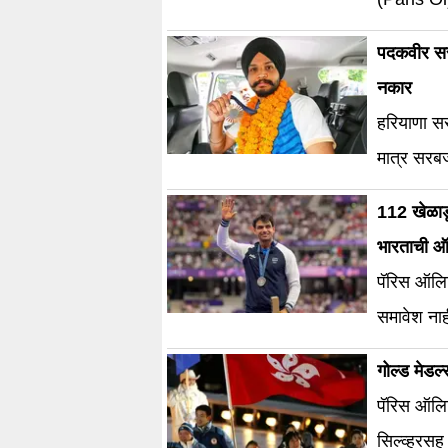
फ्रान्समधी
पदकवीर सरब
नकार
हरियाणा सर
मात्र सरबज
112 खेळाडू,
भारताची ऑल
पॅरिस ऑलिम
समावेश ना
गोल्ड मेडल
पॅरिस ऑलिम
सिल्व्हरसह