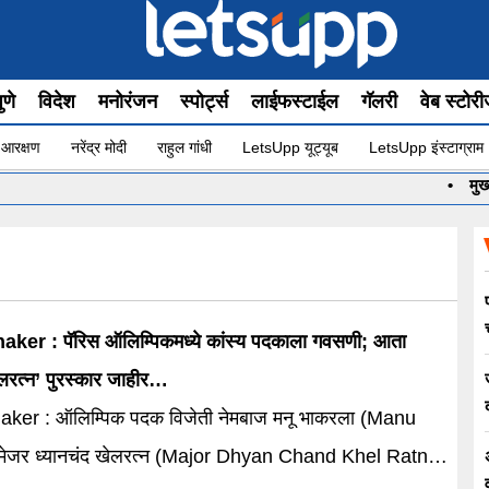
ुणे
विदेश
मनोरंजन
स्पोर्ट्स
लाईफस्टाईल
गॅलरी
वेब स्टोर
 आरक्षण
नरेंद्र मोदी
राहुल गांधी
LetsUpp यूट्यूब
LetsUpp इंस्टाग्राम
•
मुख्यमंत्र
er : पॅरिस ऑलिम्पिकमध्ये कांस्य पदकाला गवसणी; आता
खेलरत्न’ पुरस्कार जाहीर…
ker : ऑलिम्पिक पदक विजेती नेमबाज मनू भाकरला (Manu
त्न (Major Dhyan Chand Khel Ratna)