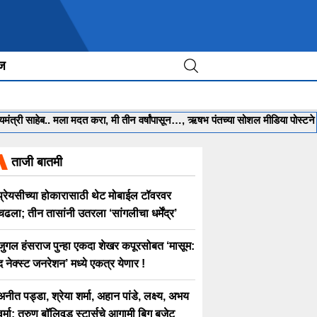
ीज
ी साहेब.. मला मदत करा, मी तीन वर्षांपासून…, ऋषभ पंतच्या सोशल मीडिया पोस्टने खळबळ
ताजी बातमी
प्रेयसीच्या होकारासाठी थेट मोबाईल टॉवरवर
चढला; तीन तासांनी उतरला ‘सांगलीचा धर्मेंद्र’
जुगल हंसराज पुन्हा एकदा शेखर कपूरसोबत ‘मासूम:
द नेक्स्ट जनरेशन’ मध्ये एकत्र येणार !
अनीत पड्डा, श्रेया शर्मा, अहान पांडे, लक्ष्य, अभय
वर्मा; तरुण बॉलिवूड स्टार्सचे आगामी बिग बजेट