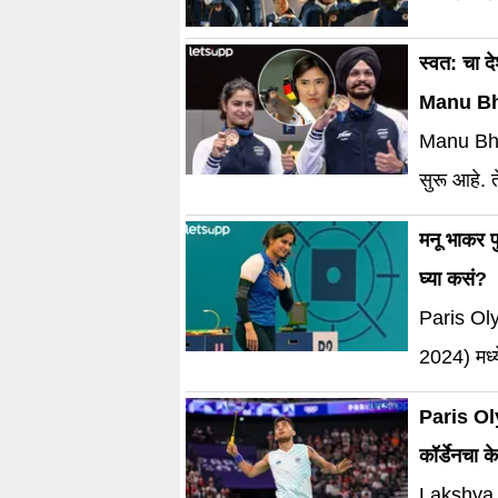
स्वत: चा 
Manu Bha
Manu Bhak
सुरू आहे. त
मनू भाकर 
घ्या कसं?
Paris Ol
2024) मध्
Bhaker) प
Paris Oly
कॉर्डेनचा 
Lakshya S