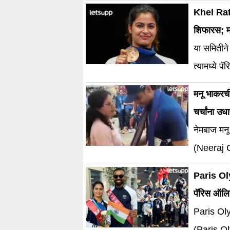
पुरस्कार ज
Khel Ratn
शिफारस; म
या समितीने
त्यामध्ये 
मनू भाकरची
चर्चांना उध
नेमबाज मनू 
(Neeraj C
झाला
Paris Oly
पॅरिस ऑलिम
Paris Ol
(Paris Ol