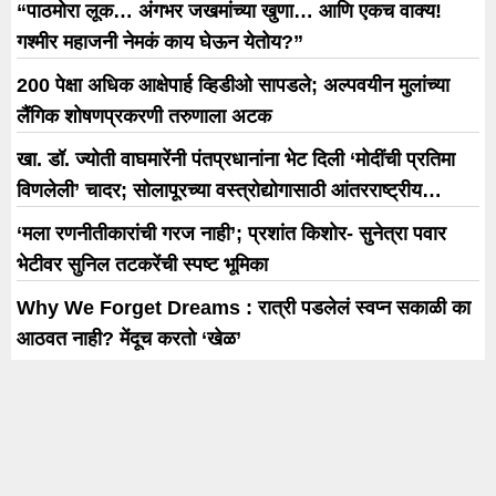
उपाययोजना करण्यात येत आहे. खासगी
“पाठमोरा लूक… अंगभर जखमांच्या खुणा… आणि एकच वाक्य!
सावकारी करताना अनेक गुन्हे करणाऱ्या
गश्मीर महाजनी नेमकं काय घेऊन येतोय?”
नानासाहेब उर्फ भाऊ शंकरराव गायकवाड (वय
200 पेक्षा अधिक आक्षेपार्ह व्हिडीओ सापडले; अल्पवयीन मुलांच्या
73) याच्यासह त्याची पत्नी, मुलगा यांच्यावर
लैंगिक शोषणप्रकरणी तरुणाला अटक
पुणे पोलिसांनी (Pune police) मोक्कानुसार
खा. डॉ. ज्योती वाघमारेंनी पंतप्रधानांना भेट दिली ‘मोदींची प्रतिमा
कारवाई (MCOCA […]
विणलेली’ चादर; सोलापूरच्या वस्त्रोद्योगासाठी आंतरराष्ट्रीय
धोरणाची मागणी
‘मला रणनीतीकारांची गरज नाही’; प्रशांत किशोर- सुनेत्रा पवार
भेटीवर सुनिल तटकरेंची स्पष्ट भूमिका
Why We Forget Dreams : रात्री पडलेलं स्वप्न सकाळी का
आठवत नाही? मेंदूच करतो ‘खेळ’