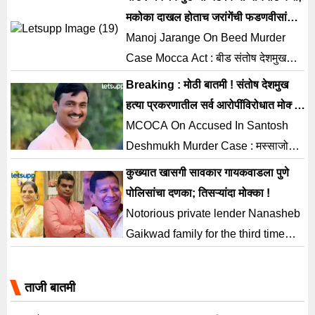
असाल
मकोका दाखल होताच जरांगेंची फडणवीसांकडे
मोठी मागणी
Manoj Jarange On Beed Murder
Case Mocca Act : बीड संतोष देशमुख
हत्या प्रकरणातील सर्व आरोपींवर मोक्का
Breaking : मोठी बातमी ! संतोष देशमुख
लावण्यात आला आहे. संतोष देशमुख
हत्या प्रकरणातील सर्व आरोपींविरोधात मोक्का
(Santosh Deshmukh) हत्याप्रकरणी ७
दाखल
MCOCA On Accused In Santosh
आरोपींवर मोक्का लावण्यात आला आहे. त्यावर
Deshmukh Murder Case : मस्साजोगचे
मराठा आंदोलक मनोज जरांगे (Manoj
संरपंच संतोष देशमुख हत्या प्रकरणात अखेर
कुख्यात खासगी सावकार गायकवाडला पुणे
Jarange) यांनी प्रतिक्रिया दिली आहे.
सात आरोपींविरोधात मोक्का दाखल करण्यात
पोलिसांचा दणका; तिसऱ्यांदा मोक्का !
यावेळी जरांगेंनी फडणवीसांकडे राज्यात
आला आहे. सुदर्शन घुले, सुधीर सांगळे, विष्णू
Notorious private lender Nanasheb
धनंजय मुंडेने पसरवलेले गुंडगिरीच्या नेटवर्कचा
चाटे, प्रतिक घुले, महेश केदार, कृष्णा आंधळे,
Gaikwad family for the third time
नायना करण्याची मागणी केली […]
सिद्धार्थ सोनावणे या सात जणांविरोधात मोक्का
MCOCA ACT : पुणेः पुण्यात गुन्हेगारीने
दाखल करण्यात आला आहे. (MCOCA)
डोके वर काढले आहे. ही गुन्हेगारी मोडीत
ताजी बातमी
मात्र, यात या सर्व कारवाईत वाल्मिक कराडचे
काढण्यासाठी पोलिसांकडून वेगवेगळ्या
नाव घेण्यात […]