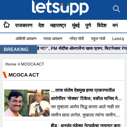
राजकारण
देश
महाराष्ट्र
मुंबई
पुणे
विदेश
मनोरंज
ओबीसी आरक्षण
मराठा आरक्षण
नरेंद्र मोदी
राहुल गांधी
LetsUpp 
•
”योग सुरू आहे ना?”, PM मोदींचा ओमराजेंना खास प्रश्न; फिटनेसवर रंगली चर्च
BREAKING
»
Home
MCOCA ACT
MCOCA ACT
…तरच संतोष देशमुख हत्या प्रकरणातील
आरोपींवर ‘मोक्का’ टिकेल; वकील माजिद मेमन
काय म्हणाले?
जर तुम्हाला आरोप सिद्ध करता आले नाही तर
जामीन द्यावा लागेल. तुम्हाला त्यांना जामीन
द्यायचा नाही, म्हणून जर तुम्ही मोक्का लावला
बीड : धनजंय मुंडेच्या नेटवर्कचा नायनाट करा;