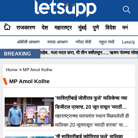
राजकारण
देश
महाराष्ट्र
मुंबई
पुणे
विदेश
मनोरंज
ओबीसी आरक्षण
मराठा आरक्षण
नरेंद्र मोदी
राहुल गांधी
LetsUpp 
•
मुख्यमंत्री साहेब.. मला मदत करा, मी तीन वर्षांपासून…, ऋषभ पंतच्या सोशल म
BREAKING
»
Home
MP Amol Kolhe
MP Amol Kolhe
‘सावित्रीबाई जोतीराव फुले’ मालिकेचा नवा
डिजीटल प्रवास, 20 जून पासून ‘मराठी
वारसा’ यूट्यूब वाहिनीवर पहिला भाग प्रसारित
महाराष्ट्राच्या घराघरांत स्थान मिळवलेली ही
मालिका 20 जूनपासून ‘मराठी वारसा’ या
लोकप्रिय यूट्यूब वाहिनीवर पहायला मिळणार
‘मी सावित्रीबाई ज्योतिराव फुले’ मालिका