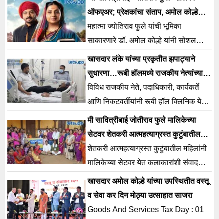
आहे.
ऑफएअर; प्रेक्षकांचा संताप, अमोल कोल्हे
यांची पोस्ट चर्चेत
महात्मा ज्योतिराव फुले यांची भूमिका
साकारणारे डॉ. अमोल कोल्हे यांनी सोशल
मीडियावर पोस्ट करत मालिकेच्या समाप्तीची
खासदार लंके यांच्या प्रकृतीत झपाट्याने
माहिती दिली.
सुधारणा…रूबी हॉलमध्ये राजकीय नेत्यांच्या
भेटी
विविध राजकीय नेते, पदाधिकारी, कार्यकर्ते
आणि निकटवर्तीयांनी रूबी हॉल क्लिनिक येथे
जाऊन खासदार लंके यांच्या प्रकृतीची
मी सावित्रीबाई जोतीराव फुले मालिकेच्या
विचारपूस केली.
सेटवर शेतकरी आत्महत्याग्रस्त कुटुंबातील
महिलांनी दिली खास भेट
शेतकरी आत्महत्याग्रस्त कुटुंबातील महिलांनी
मालिकेच्या सेटवर येत कलाकारांशी संवाद
साधला आणि कृतज्ञतेची भावना व्यक्त केली.
खासदार अमोल कोल्हे यांच्या उपस्थितीत वस्तू
व सेवा कर दिन मोठ्या उत्साहात साजरा
Goods And Services Tax Day : 01