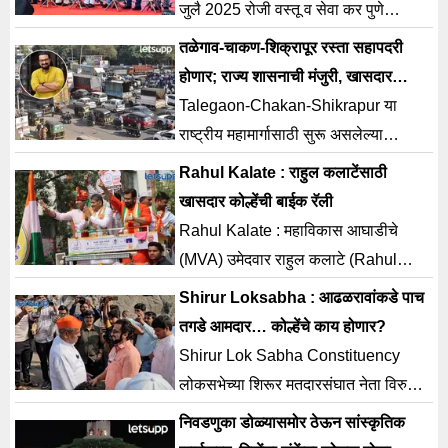
जुलै 2025 रोजी वस्तू व सेवा कर पुणे
विभागाच्या वतीने 08 वा ' वस्तू व सेवा कर दिन
तळेगाव-चाकण-शिक्रापूर रस्ता सहापदरी
(Goods And Services Tax Day)
होणार; राज्य शासनाची मंजुरी, खासदार
कोल्हेंच्या पाठपुराव्याला यश
Talegaon-Chakan-Shikrapur या
राष्ट्रीय महामार्गासाठी सुरू असलेल्या
खासदार डॉ. अमोल कोल्हे यांच्या पाठपुराव्याला
Rahul Kalate : राहुल कलाटेंसाठी
यश मिळाले आहे.
खासदार कोल्हेंची बाईक रॅली
Rahul Kalate : महाविकास आघाडीचे
(MVA) उमेदवार राहुल कलाटे (Rahul
Kalate) यांच्या प्रचारार्थ संसदरत्न खासदार
Shirur Loksabha : आढळरावांकडे पाच
अमोल कोल्हे (Amol Kolhe)
तगडे आमदार… कोल्हेंचे काय होणार?
Shirur Lok Sabha Constituency
लोकसभेच्या शिरूर मतदारसंघात नेता विरुद्ध
अभिनेता अशी लढत महाराष्ट्राला माहिती
निवडणुका डोळ्यासमोर ठेऊन सांस्कृतिक
झाली आहे. राष्ट्रवादी काॅंग्रेसच्या अजित