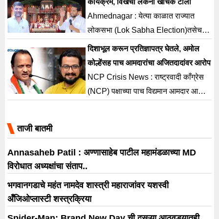
कार्यक्रम, विखेंचा लंकेंना खोचक टोला
पवार गटाकडून शिवाजीराव आढळराव पाटील
Ahmednagar : येत्या काळात राज्यात
(Shivajirao Adhalrao Patil) विरुद्ध
लोकसभा (Lok Sabha Election)तसेच
शरद पवार गटाकडून अमोल कोल्हे (Amol
विधानसभा निवडणुका(Assembly
दिशाभूल करून प्रतिज्ञापत्र घेतले, अमोल
Kolhe) यांच्यातील सामना आता रंगतदार
elections) होणार आहेत. त्याअनुषंगाने
कोल्हेंसह पाच आमदारांचा अजितदादांवर आरोप
परिस्थितीत आला आहे. आढळराव यांनी
नेतेमंडळींची धावपळ देखील सुरु झाली आहे.
NCP Crisis News : राष्ट्रवादी काँग्रेस
ठरलेल्या रणनीतीनुसार शिवसेनेतून
यातच आमदार निलेश लंके (MLA Nilesh
(NCP) पक्षाच्या पाच विद्यमान आमदार आणि
राष्ट्रवादीत प्रवेश केला. ज्या घड्याळाविरुद्ध
Lanke)यांनी खासदार अमोल कोल्हे (MP
एका खासदाराने राष्ट्रवादीच्या दोन्ही गटांना
त्यांनी वीस वर्षे […]
Amol Kolhe)हे छत्रपती संभाजी
शपथपत्रे सादर केल्याची माहिती आता समोर
ताजी बातमी
महाराजांची भूमिका साकारत असलेले शिवपुत्र
आली आहे. शिरूर मतदारसंघाचे खासदार
संभाजी या महानाट्याचे (shivputra
अमोल कोल्हे (MP Amol Kolhe) यांचेही
Annasaheb Patil : अण्णासाहेब पाटील महामंडळाच्या MD
sambhaji mahanatya)नगर शहरात
दोन्ही गटांकडे प्रतिज्ञापत्र असल्याचे स्पष्ट
विरोधात अध्यक्षांचा संताप..
आयोजन केले आहे. यावरुन विखे यांना
झाले आहे. मात्र आपली दिशाभूल करून
भगवानगडाचे महंत नामदेव शास्त्री महाराजांवर यशस्वी
विचारण्यात […]
आपल्याकडून प्रतिज्ञापत्र घेतल्याचे कोल्हे
अँजिओप्लास्टी शस्त्रक्रिया
यांनी म्हटले आहे. त्यामुळे राष्ट्रवादीचे हे […]
Spider-Man: Brand New Day ची दुसऱ्या आठवड्यातही