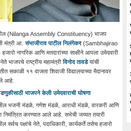
ंघातील (Nilanga Assembly Constituency) भाजप
ी मंत्री आ.
संभाजीराव पाटील निलंगेक
र
(Sambhajirao
 हजारो नागरिक आणि मतदारांच्या साक्षीने आपला उमेदवारी
ते भाजपचे राष्ट्रीय महामंत्री
विनोद तावडे
यांची
थितीत सकाळी ११ वाजता शिवाजी विद्यालयाच्या मैदानावर
े आहे.
िवडणुकीसाठी भाजपने केली उमेदवाराची घोषणा
तील भजनी मंडळे, गणेश मंडळे, आराधी मंडळे, वारकरी आणि
ना निमंत्रित करण्यात आले आहे. सभेची जय्यत तयारी
र्वच पक्षांचे नेते, पदाधिकारी, कार्यकर्ते तसेच हजारो