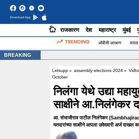
Download App
राजकारण
देश
महाराष्ट्र
मुंबई
प
ओबीसी आरक्षण
मराठा
BREAKING
Letsupp
»
assembly-elections-2024
»
Vidha
October
निलंगा येथे उद्या महाय
साक्षीने आ.निलंगेकर
आ. संभाजीराव पाटील निलंगेकर (Sambhajirao
मतदारांच्या साक्षीने आपला उमेदवारी अर्ज दाखल