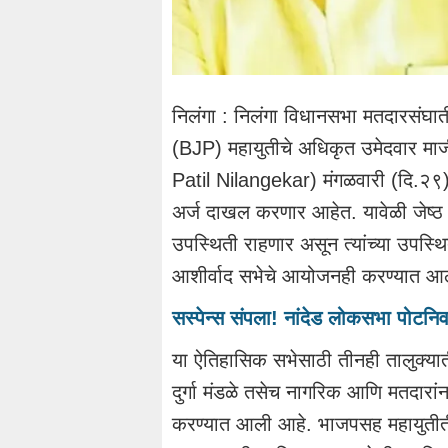
निलंगा : निलंगा विधानसभा मतदारस
(BJP) महायुतीचे अधिकृत उमेदवार माज
Patil Nilangekar) मंगळवारी (दि.२९)
अर्ज दाखल करणार आहेत. यावेळी जेष्ठ ने
उपस्थिती राहणार असून त्यांच्या उपस्
आशीर्वाद सभेचे आयोजनही करण्यात आल
सस्पेन्स संपला! नांदेड लोकसभा पोटन
या ऐतिहासिक सभेसाठी तीनही तालुक्या
दुर्गा मंडळे तसेच नागरिक आणि मतदारां
करण्यात आली आहे. भाजपसह महायुतीतील स