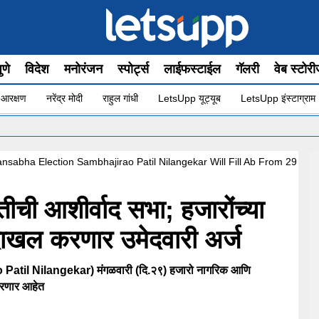
ुणे
विदेश
मनोरंजन
स्पोर्ट्स
लाईफस्टाईल
गॅलरी
वेब स्टोर
 आरक्षण
नरेंद्र मोदी
राहुल गांधी
LetsUpp यूट्यूब
LetsUpp इंस्टाग्राम
•
nsabha Election Sambhajirao Patil Nilangekar Will Fill Ab From 29
ुतीची आशीर्वाद सभा; हजारोंच्या
 दाखल करणार उमेदवारी अर्ज
 Patil Nilangekar) मंगळवारी (दि.२९) हजारो नागरिक आणि
 करणार आहेत