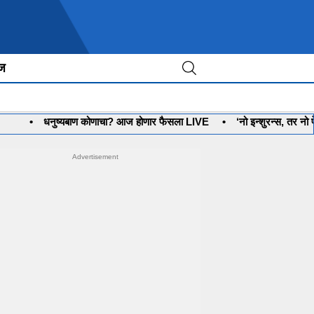
ीज
धनुष्यबाण कोणाचा? आज होणार फैसला LIVE
•
‘नो इन्शुरन्स, तर नो पेट्रोल’ प