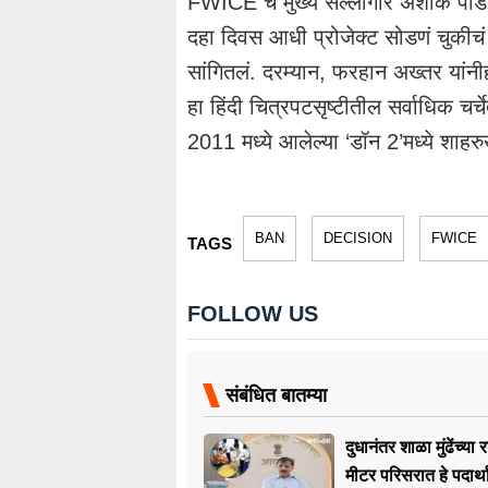
FWICE चे मुख्य सल्लागार अशोक पंडित य
दहा दिवस आधी प्रोजेक्ट सोडणं चुकीचं 
सांगितलं. दरम्यान, फरहान अख्तर यांनी
हा हिंदी चित्रपटसृष्टीतील सर्वाधिक च
2011 मध्ये आलेल्या ‘डॉन 2’मध्ये शाहर
BAN
DECISION
FWICE
TAGS
FOLLOW US
संबंधित बातम्या
दुधानंतर शाळा मुंढेंच्य
मीटर परिसरात हे पदार्था