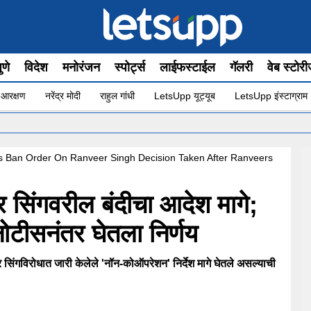
ुणे
विदेश
मनोरंजन
स्पोर्ट्स
लाईफस्टाईल
गॅलरी
वेब स्टोर
 आरक्षण
नरेंद्र मोदी
राहुल गांधी
LetsUpp यूट्यूब
LetsUpp इंस्टाग्राम
•
s Ban Order On Ranveer Singh Decision Taken After Ranveers
िंगवरील बंदीचा आदेश मागे;
ोटीसनंतर घेतला निर्णय
रोधात जारी केलेले 'नॉन-कोऑपरेशन' निर्देश मागे घेतले असल्याची