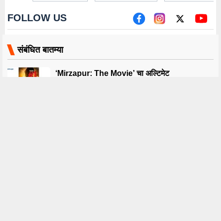
FOLLOW US
संबंधित बातम्या
‘Mirzapur: The Movie’ चा अल्टिमेट
भौकाल, टीझर रिलीज होताच यूट्यूब
ट्रेंडिंगमध्ये #1 वर!
मोठ्या पडद्यावर येणाऱ्या ‘मिर्झापूर: द
मूव्ही’बाबत अली फजलने सांगितली खास गोष्ट
Rajkummar Rao:
मला अभिनेते पंकज
राजकुमार रावच्या ‘न्यूटन’ला 7
त्रिपाठी आवडतात;
वर्ष पूर्ण, निर्मात्यांनी शेअर केली
त्यांच्यासोबत…,मोदी
चित्रपटातील झलक
सरकारला घेरणाऱ्या
खासदार मोईत्रा चर्चेत