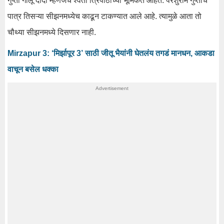
गुप्ता गोलू दीदी म्हणजेच श्वेता त्रिपाठीच्या भूमिकेत आहेत. परशुराम गुप्ताचे
पात्र तिसऱ्या सीझनमध्येच काढून टाकण्यात आले आहे. त्यामुळे आता तो
चौथ्या सीझनमध्ये दिसणार नाही.
Mirzapur 3: ‘मिर्झापूर 3’ साठी जीतू भैयांनी घेतलंय तगडं मानधन, आकडा
वाचून बसेल धक्का