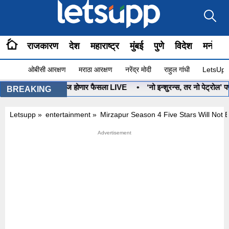
राजकारण
देश
महाराष्ट्र
मुंबई
पुणे
विदेश
मनोरंज
ओबीसी आरक्षण
मराठा आरक्षण
नरेंद्र मोदी
राहुल गांधी
LetsUpp 
यबाण कोणाचा? आज होणार फैसला LIVE
•
‘नो इन्शुरन्स, तर नो पेट्रोल’ पण, ग
BREAKING
Letsupp
»
entertainment
»
Mirzapur Season 4 Five Stars Will Not