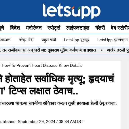
ुणे
विदेश
मनोरंजन
स्पोर्ट्स
लाईफस्टाईल
गॅलरी
वेब स्टोर
 आरक्षण
नरेंद्र मोदी
राहुल गांधी
LetsUpp यूट्यूब
LetsUpp इंस्टाग्राम
री जा; तुकाराम मुंढेंचा कर्मचाऱ्यांना इशारा
•
अखेर ठरलं! पुण्याच्या गाड
 How To Prevent Heart Disease Know Details
होताहेत सर्वाधिक मृत्यू; हृदयाचं
’ टिप्स लक्षात ठेवाच..
यांसारख्या चांगल्या सवयींचा अंगिकार करून तुम्ही हृदयाला हेल्दी ठेवू शकता.
ublished:
September 29, 2024 / 08:34 AM IST