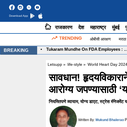
Download App
राजकारण
देश
महाराष्ट्र
मुंबई
प
ओबीसी आरक्षण
मराठा
ळणार कसं?
•
Tukaram Mundhe On FDA Employees : … तर राजीनामा द्या अन् घ
BREAKING
Letsupp
»
life-style
»
World Heart Day 2024
सावधान! हृदयविकाराने 
आरोग्य जपण्यासाठी ‘या
नियमितपणे व्यायाम, योग्य डाएट, स्ट्रेस मॅनेजमेंट 
P
Written By:
Mukund Bhalerao