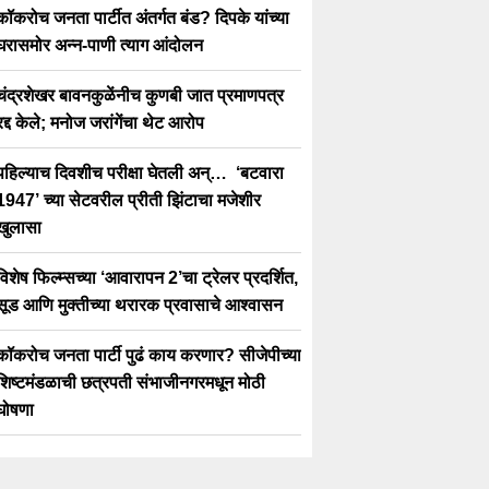
कॉकरोच जनता पार्टीत अंतर्गत बंड? दिपके यांच्या
घरासमोर अन्न-पाणी त्याग आंदोलन
चंद्रशेखर बावनकुळेंनीच कुणबी जात प्रमाणपत्र
रद्द केले; मनोज जरांगेंचा थेट आरोप
पहिल्याच दिवशीच परीक्षा घेतली अन्… ‘बटवारा
1947’ च्या सेटवरील प्रीती झिंटाचा मजेशीर
खुलासा
विशेष फिल्म्सच्या ‘आवारापन 2’चा ट्रेलर प्रदर्शित,
सूड आणि मुक्तीच्या थरारक प्रवासाचे आश्वासन
कॉकरोच जनता पार्टी पुढं काय करणार? सीजेपीच्या
शिष्टमंडळाची छत्रपती संभाजीनगरमधून मोठी
घोषणा