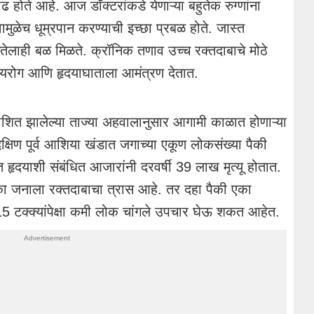
वाढ होते आहे. आज डॉक्टरांकडे येणाऱ्या बहुतेक रुग्णांना
ुळेच धूम्रपान करण्याची इच्छा प्रबळ होते. जास्त
तेलाही बळ मिळते. क्रॉनिक तणाव उच्च रक्तदाबाचे मोठे
दयरोग आणि हृदयाघाताला आमंत्रण देतात.
रकाशित झालेल्या ताज्या अहवालानुसार आगामी काळात होणाऱ्या
दक्षिण पूर्व आशिया खंडात जगाच्या एकूण लोकसंख्या पैकी
त हृदयाशी संबंधित आजारांनी दरवर्षी 39 लाख मृत्यू होतात.
 एका जनाला रक्तदाबाचा त्रास आहे. तर दहा पैकी एका
 15 टक्क्यांपेक्षा कमी लोक चांगले उपचार घेऊ शकत आहेत.