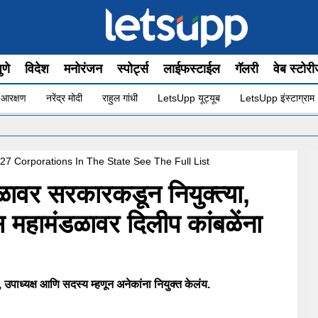
ुणे
विदेश
मनोरंजन
स्पोर्ट्स
लाईफस्टाईल
गॅलरी
वेब स्टोर
 आरक्षण
नरेंद्र मोदी
राहुल गांधी
LetsUpp यूट्यूब
LetsUpp इंस्टाग्राम
•
म
27 Corporations In The State See The Full List
ळावर सरकारकडून नियुक्त्या,
 महामंडळावर दिलीप कांबळेंना
 उपाध्यक्ष आणि सदस्य म्हणून अनेकांना नियुक्त केलंय.