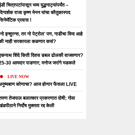
इंडी चित्रपटांपासून भव्य युद्धनाट्यांपर्यंत –
दिग्दर्शक राजा कृष्ण मेनन यांचा कौतुकास्पद
सिनेमॅटिक प्रवास !
‘नो इन्शुरन्स, तर नो पेट्रोल’ पण, गाडीचा विमा आहे
की नाही सरकारला कळणार कसं?
एकनाथ शिंदे किती दिवस डबल ढोलकी वाजवणार?
25-30 आमदार पाडणार; मनोज जरांगे भडकले
LIVE NOW
धनुष्यबाण कोणाचा? आज होणार फैसला LIVE
तरुण तेजपाल बलात्कार प्रकरणात दोषी; गोवा
खंडपीठाने निर्दोष मुक्तता रद्द केली