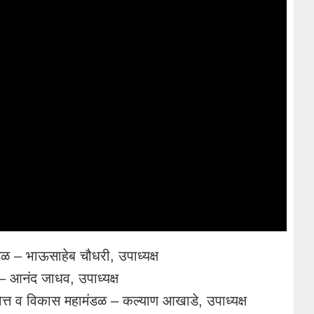
डळ – भाऊसाहेब चौधरी, उपाध्यक्ष
 – आनंद जाधव, उपाध्यक्ष
 वित्त व विकास महामंडळ – कल्याण आखाडे, उपाध्यक्ष