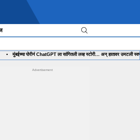
ीज
ुंबईच्या पोरीनं ChatGPT ला सांगितली लव्ह स्टोरी… अन् हातावर उमटली स्वप्नातली लग्