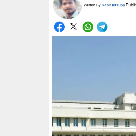
Publ
Written By:
kabir letsupp