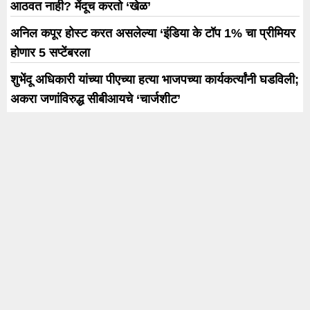
तुकाराम मुंढेंच्या एफडीएची बीएमसी
मुख्यालयात धडक, मुंबई महापालिका
मुख्यालयातील कॅन्टीन केले सील
LIVE NOW
राष्ट्रवादीला धक्का! ज्येष्ठ
Maharashtra Rain :
नेते नवाब मलिक यांच्या
मध्यरात्रीपासून पुण्यातील पाणी
घरातील व्यक्तीच नगरसेवक
कपात रद्द; पालिकेच्या शाळांना
पद रद्द
शनिवारपर्यंत सुट्टी
मुंबईतील मॅनहोलमध्ये पडून एका व्यक्तीच्या मृत्यूप्रकरणी सहायक
आयुक्तांसह चौघांचे चौकशीसापेक्ष निलंबन