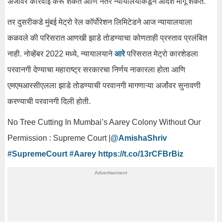
अर्जांवर कारवाई करू शकते आणि नंतर न्यायालयाकडून आदेश मागू शकते.
तर दुसरीकडे मुंबई मेट्रो रेल कॉर्पोरेशन लिमिटेडने आज न्यायालयाला
कळवले की परिसरात आणखी झाडे तोडण्याचा कोणताही प्रस्ताव प्रलंबित
नाही. नोव्हेंबर 2022 मध्ये, न्यायालयाने
आरे
परिसरात मेट्रो कारशेडला
परवानगी देण्याचा महाराष्ट्र सरकारचा निर्णय नाकारला होता आणि
एमएमआरसीएलला झाडे तोडण्याची परवानगी मागणाऱ्या अर्जांवर सुनावणी
करण्याची परवानगी दिली होती.
No Tree Cutting In Mumbai’s Aarey Colony Without Our
Permission : Supreme Court |
@AmishaShriv
#SupremeCourt
#Aarey
https://t.co/13rCFBrBiz