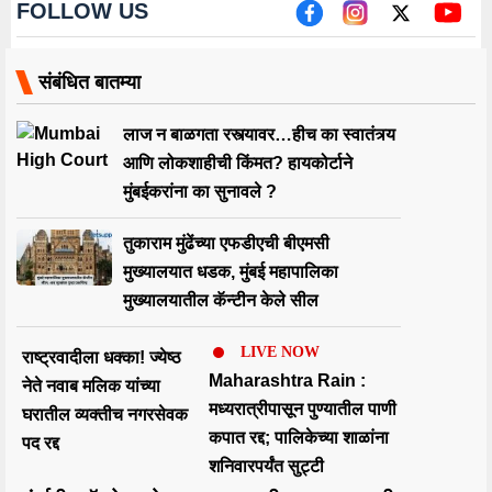
तोडण्याचा प्रयत्न केल्याबद्दल एमएमआरसीएलवर 10 लाख रुपयांचा दंड
ठोठावला होता.