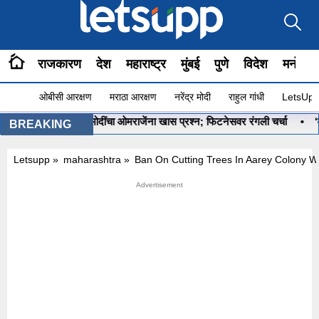
राजकारण
देश
महाराष्ट्र
मुंबई
पुणे
विदेश
मनोरंज
ओबीसी आरक्षण
मराठा आरक्षण
नरेंद्र मोदी
राहुल गांधी
LetsUpp 
आहे ना?”, PM मोदींचा ओमराजेंना खास प्रश्न; फिटनेसवर रंगली चर्चा
•
‘मला रणनी
BREAKING
Letsupp
»
maharashtra
»
Ban On Cutting Trees In Aarey Colony 