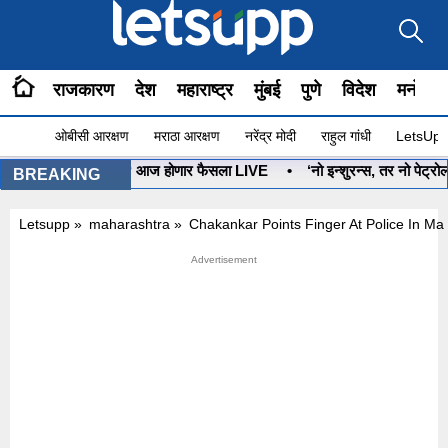
राजकारण
देश
महाराष्ट्र
मुंबई
पुणे
विदेश
मनोरंज
ओबीसी आरक्षण
मराठा आरक्षण
नरेंद्र मोदी
राहुल गांधी
LetsUpp 
धनुष्यबाण कोणाचा? आज होणार फैसला LIVE
•
‘नो इन्शुरन्स, तर नो पेट्रोल’ प
BREAKING
Letsupp
»
maharashtra
»
Chakankar Points Finger At Police In M