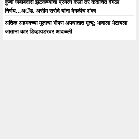
कुणी जबाबदारी झटकण्याचा प्रयत्न केला तर कदाचित वेगळा
निर्णय…अॅड. असीम सरोदे यांना वेगळीच शंका
अतिक अहमदच्या मुलाचा भीषण अपघातात मृत्यू; भावाला भेटायला
जाताना कार डिव्हायडरवर आदळली
चेक बाऊन्सनंतर राजपाल यादव यांना आणखी धक्का; 16 कोटींच्या
थकबाकीसाठी दोन मालमत्तांचा लिलाव
अजिंक्य रहाणेच्या खात्यात दरमहा येणार इतकी पेन्शन; BCCI च्या
नियमांमुळे होणार मोठा फायदा
धनुष्यबाण कोणाचा? सर्वोच्च न्यायालयातील सुनावणी पुढील
आठवड्यात; संघटनात्मक बहुमताचा ठाकरे गटाचा दावा
Trending