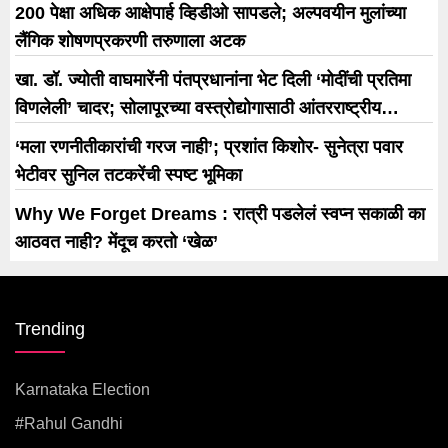
200 पेक्षा अधिक आक्षेपार्ह व्हिडीओ सापडले; अल्पवयीन मुलांच्या
लैंगिक शोषणप्रकरणी तरुणाला अटक
खा. डॉ. ज्योती वाघमारेंनी पंतप्रधानांना भेट दिली ‘मोदींची प्रतिमा
विणलेली’ चादर; सोलापूरच्या वस्त्रोद्योगासाठी आंतरराष्ट्रीय
धोरणाची मागणी
‘मला रणनीतीकारांची गरज नाही’; प्रशांत किशोर- सुनेत्रा पवार
भेटीवर सुनिल तटकरेंची स्पष्ट भूमिका
Why We Forget Dreams : रात्री पडलेलं स्वप्न सकाळी का
आठवत नाही? मेंदूच करतो ‘खेळ’
Trending
Karnataka Election
#rahul Gandhi