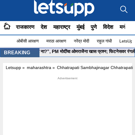
राजकारण
देश
महाराष्ट्र
मुंबई
पुणे
विदेश
मनोरंज
ओबीसी आरक्षण
मराठा आरक्षण
नरेंद्र मोदी
राहुल गांधी
LetsUpp 
•
”योग सुरू आहे ना?”, PM मोदींचा ओमराजेंना खास प्रश्न; फिटनेसवर रंगली चर्चा
BREAKING
Letsupp
»
maharashtra
»
Chhatrapati Sambhajinagar Chhatrapati