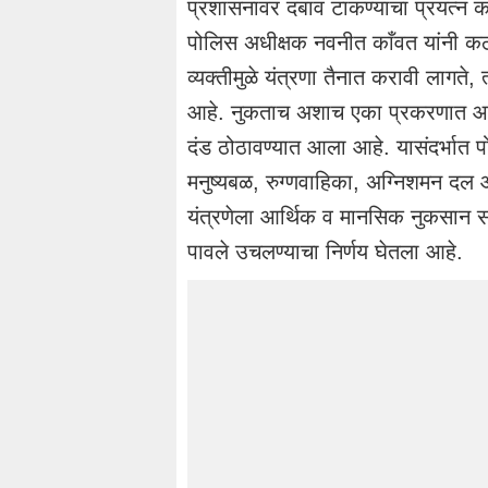
प्रशासनावर दबाव टाकण्याचा प्रयत्न 
पोलिस
अधीक्षक नवनीत
काँवत
यांनी कठ
व्यक्तीमुळे यंत्रणा
तैनात
करावी लागते, त
आहे. नुकताच अशाच एका प्रकरणात
आ
दंड ठोठावण्यात आला आहे.
यासंदर्भात
प
मनुष्यबळ,
रुग्णवाहिका
, अग्निशमन दल आण
यंत्रणेला आर्थिक व मानसिक नुकसान सह
पावले उचलण्याचा निर्णय घेतला आहे.