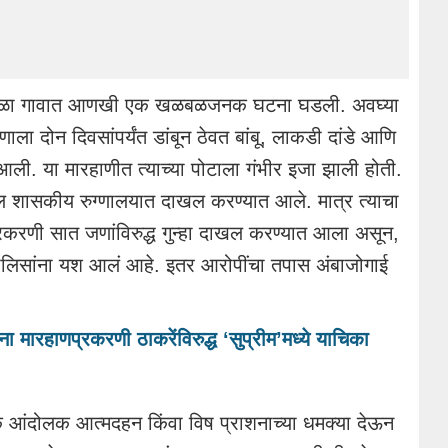
ळा
गावात आणखी एक
खळबळजनक
घटना घडली. अवघ्या
ाला दोन दिवसांपर्यंत डांबून ठेवत बांबू, लाकडी दांडे आणि
ली. या मारहाणीत त्याच्या पोटाला गंभीर इजा झाली होती.
ील
शासकीय
रुग्णालयात दाखल करण्यात आले. मात्र त्याचा
्रकरणी
सात
जणांविरुद्ध
गुन्हा दाखल करण्यात आला असून,
ोलिसांना
यश आलं आहे. इतर
आरोपींचा
तपास
अंबाजोगाई
ंना मारहाणप्रकरणी ठाकरेंविरुद्ध ‘सुप्रीम’मध्ये याचिका
ेक
आंदोलक
आत्मदहन
किंवा विष प्राशनाच्या धमक्या देऊन