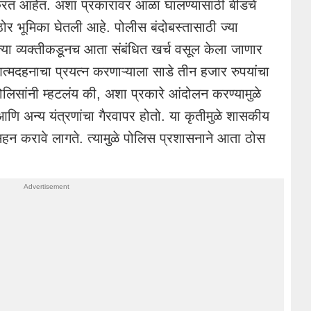
करत आहेत. अशा प्रकारांवर आळा घालण्यासाठी बीडचे
ोर भूमिका घेतली आहे. पोलीस बंदोबस्तासाठी ज्या
्या व्यक्तीकडूनच आता संबंधित खर्च वसूल केला जाणार
त्मदहनाचा
प्रयत्न
करणाऱ्याला
साडे तीन हजार
रुपयांचा
ोलिसांनी
म्हटलंय
की, अशा प्रकारे आंदोलन करण्यामुळे
ि अन्य यंत्रणांचा गैरवापर होतो. या कृतीमुळे
शासकीय
न करावे लागते. त्यामुळे
पोलिस
प्रशासनाने आता
ठोस