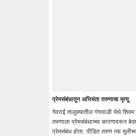
प्रेमसंबंधातून
अभियंता तरुणाचा मृत्यू
गेवराई
तालुक्यातील
गंगावाडी
येथे
शिवम
तरुणाला
प्रेमसंबंधाच्या
कारणावरून बेद
प्रेमसंबंध
होता.
पीडित
तरुण त्या मुलीच