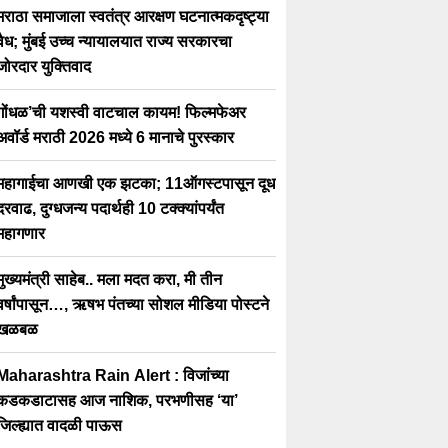
मराठा समाजाला स्वतंत्र आरक्षण घटनात्मकदृष्ट्या
वैध; मुंबई उच्च न्यायालयात राज्य सरकारचा
जोरदार युक्तिवाद
गोंधळ’ची यशस्वी वाटचाल कायम! फिल्मफेअर
अवॉर्ड मराठी 2026 मध्ये 6 मानाचे पुरस्कार
महागाईचा आणखी एक झटका; 11ऑगस्टपासून दूध
दरवाढ, दुग्धजन्य पदार्थही 10 टक्क्यांपर्यंत
महागणार
मुख्यमंत्री साहेब.. मला मदत करा, मी तीन
वर्षांपासून…, ऋषभ पंतच्या सोशल मीडिया पोस्टने
खळबळ
Maharashtra Rain Alert : विजांच्या
कडकडाटासह आज नाशिक, परभणीसह ‘या’
जिल्ह्यात वादळी पाऊस