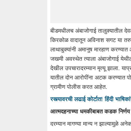
बीडमधीलच
अंबाजोगाई
तालुक्यातील
देव
किरकोळ वादातून अविनाश
सगट
या तरुण
लाथाबुक्यांनी
अमानुष मारहाण करण्यात आ
जखमी अवस्थेत त्याला
अंबाजोगाई
येथ
देखील
उपचारादरम्यान
मृत्यू झाला.
याप
यातील दोन
आरोपींना
अटक करण्यात
प
ग्रामीण पोलीस करत आहेत.
रस्त्यावरची लढाई कोर्टात! हिंदी भाषिका
आत्मदहनाच्या
धमकीबाबत कडक
निर्णय
दरम्यान मागण्या मान्य न झाल्यामुळे अन