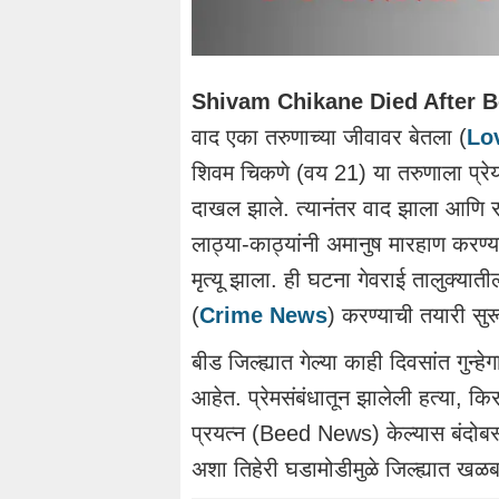
Shivam
Chikane
Died After B
वाद एका तरुणाच्या जीवावर बेतला (
Lov
शिवम
चिकणे (वय 21) या तरुणाला
प्रे
दाखल झाले. त्यानंतर वाद झाला आणि र
लाठ्या-काठ्यांनी अमानुष मारहाण करण्य
मृत्यू झाला. ही घटना
गेवराई
तालुक्यात
(
Crime News
)
करण्याची तयारी सुर
बीड जिल्ह्यात गेल्या काही दिवसांत गुन
आहेत.
प्रेमसंबंधातून
झालेली हत्या, किर
प्रयत्न
(Beed News)
केल्यास बंदोबस
अशा तिहेरी घडामोडीमुळे जिल्ह्यात ख