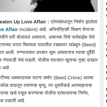
eaten Up Love Affair :
प्रेमसंबंधातून
निर्माण झालेला
e Affair
Incident)
आहे.
अभियंत्रिकी
शिक्षण
घेणाऱ्या
यसीने
घरी बोलावलं असताना, अचानक तिचे नातेवाईक तेथे
ागाच्या भरात
शिवमला
गावातील रस्त्यावर थांबवून (
Beed)
ात आली. रुग्णालयात उपचार सुरू असतानाच त्याचा दुर्दैवी
ील
गंगावाडी
येथे घडली. पोलीस तपासात खूनाचा गुन्हा दाखल
ू आहे.
्हेगारीच्या धक्कादायक घटना समोर
(Beed Crime)
आल्या
कोळ वादातून तरुणाचा मृत्यू, तर दुसरीकडे
आत्मदहनाचा
्ताचा खर्च वसूल करण्याचा पोलीस प्रशासनाचा निर्णय,
ळबळ
उडाली
आहे.