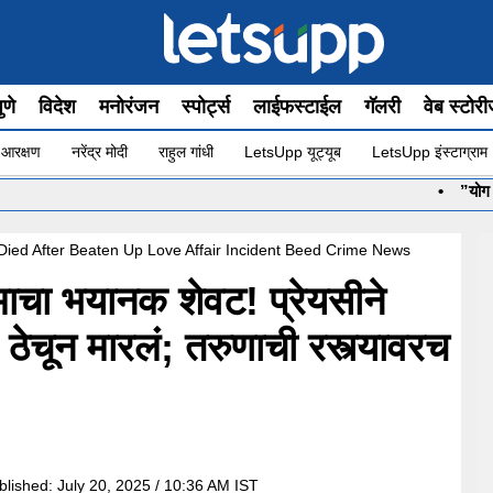
ुणे
विदेश
मनोरंजन
स्पोर्ट्स
लाईफस्टाईल
गॅलरी
वेब स्टोर
 आरक्षण
नरेंद्र मोदी
राहुल गांधी
LetsUpp यूट्यूब
LetsUpp इंस्टाग्राम
•
”योग सुरू आहे ना
ied After Beaten Up Love Affair Incident Beed Crime News
ाचा भयानक शेवट! प्रेयसीने
 ठेचून मारलं; तरुणाची रस्त्यावरच
blished:
July 20, 2025 / 10:36 AM IST